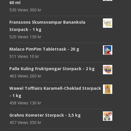
60 ml
530 Views
300
kr
Franssons Skumsvampar Banankola
Storpack - 1 kg
520 Views
130
kr
Malaco PimPim Tablettask - 20 g
511 Views
10
kr
Palle Kuling Fruktpengar Storpack - 2 kg
463 Views
200
kr
Wawel Tofflairs Karamell-Choklad Storpack
- 1 kg
458 Views
130
kr
Grahns Kometer Storpack - 3,5 kg
457 Views
350
kr