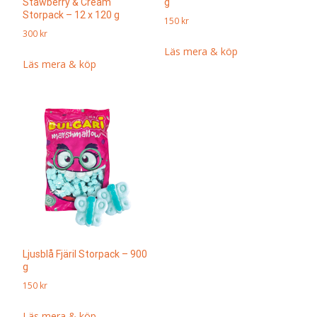
Stawberry & Cream
g
Storpack – 12 x 120 g
150
kr
300
kr
Läs mera & köp
Läs mera & köp
Ljusblå Fjäril Storpack – 900
g
150
kr
Läs mera & köp