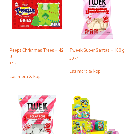
Peeps Christmas Trees – 42
Tweek Super Santas – 100 g
g
30
kr
35
kr
Läs mera & köp
Läs mera & köp