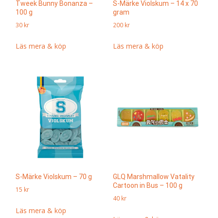
Tweek Bunny Bonanza –
S-Märke Violskum – 14 x 70
100 g
gram
30
kr
200
kr
Läs mera & köp
Läs mera & köp
S-Märke Violskum – 70 g
GLQ Marshmallow Vatality
Cartoon in Bus – 100 g
15
kr
40
kr
Läs mera & köp