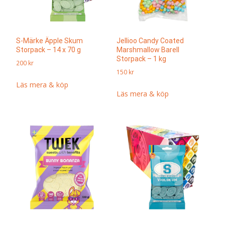
S-Märke Äpple Skum
Jellioo Candy Coated
Storpack – 14 x 70 g
Marshmallow Barell
Storpack – 1 kg
200
kr
150
kr
Läs mera & köp
Läs mera & köp