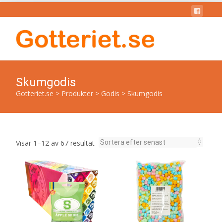
Skumgodis
Gotteriet.se
>
Produkter
>
Godis
>
Skumgodis
Sortera
Visar 1–12 av 67 resultat
efter
senaste