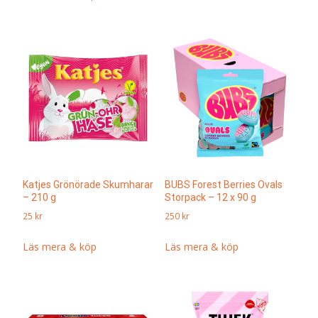
Katjes Grönörade Skumharar
BUBS Forest Berries Ovals
– 210 g
Storpack – 12 x 90 g
25
kr
250
kr
Läs mera & köp
Läs mera & köp