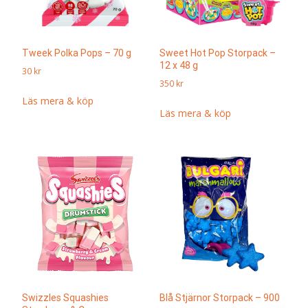
Tweek Polka Pops – 70 g
Sweet Hot Pop Storpack –
12 x 48 g
30
kr
350
kr
Läs mera & köp
Läs mera & köp
Swizzles Squashies
Blå Stjärnor Storpack – 900