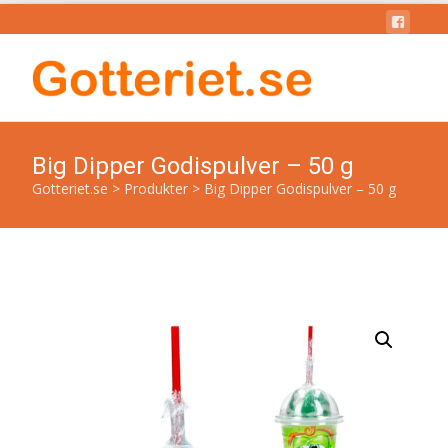
Big Dipper Godispulver – 50 g
Gotteriet.se
>
Produkter
>
Big Dipper Godispulver – 50 g