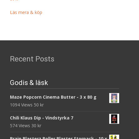
Läs mera & köp
Recent Posts
Godis & läsk
Maze Popcorn Cinema Butter - 3 x 80 g
1094 Views
50
kr
Chili Klaus Dip - Vindstyrka 7
574 Views
30
kr
Brain Blasterz Roller Blaster Storpack - 10 x