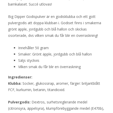
barnkalaset. Succé utlovas!
Big Dipper Godispulver är en godisklubba och ett gott
pulvergodis att doppa klubban i. Godiset finns i smakerna
grönt äpple, jordgubb och blå hallon och skickas
osorterade, dvs vilken smak du får blir en överraskning!
Innehåller 50 gram
Smaker: Grönt äpple, jordgubb och blå hallon
Säljs styckvis
Vilken smak du får blir en överraskning
Ingredienser:
Klubba:
Socker, glukossirap, aromer, färger: briljantblått
FCF, kurkumin, betanin, titandioxid.
Pulvergodis:
Dextros, surhetsreglerande medel
(citronsyra, äppelsyra), klumpförebyggande medel (E470b),