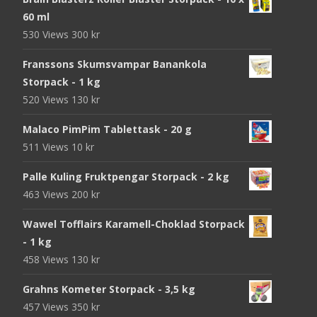
60 ml
530 Views
300
kr
Franssons Skumsvampar Banankola
Storpack - 1 kg
520 Views
130
kr
Malaco PimPim Tablettask - 20 g
511 Views
10
kr
Palle Kuling Fruktpengar Storpack - 2 kg
463 Views
200
kr
Wawel Tofflairs Karamell-Choklad Storpack
- 1 kg
458 Views
130
kr
Grahns Kometer Storpack - 3,5 kg
457 Views
350
kr