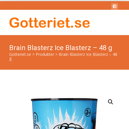
Brain Blasterz Ice Blasterz – 48 g
Gotteriet.se
>
Produkter
>
Brain Blasterz Ice Blasterz – 48
g