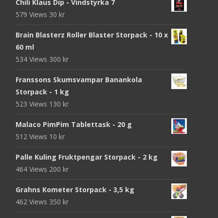
Chili Klaus Dip - Vindstyrka 7
579 Views
30
kr
Brain Blasterz Roller Blaster Storpack - 10 x
60 ml
534 Views
300
kr
Franssons Skumsvampar Banankola
Storpack - 1 kg
523 Views
130
kr
Malaco PimPim Tablettask - 20 g
512 Views
10
kr
Palle Kuling Fruktpengar Storpack - 2 kg
464 Views
200
kr
Grahns Kometer Storpack - 3,5 kg
462 Views
350
kr