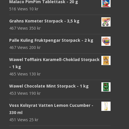
Malaco PimPim Tablettask - 20 g
516 Views
10
kr
Grahns Kometer Storpack - 3,5 kg
467 Views
350
kr
Palle Kuling Fruktpengar Storpack - 2 kg
467 Views
200
kr
Wawel Tofflairs Karamell-Choklad Storpack
- 1 kg
465 Views
130
kr
Wawel Chocolate Mint Storpack - 1 kg
453 Views
190
kr
Voss Kolsyrat Vatten Lemon Cucumber -
330 ml
451 Views
25
kr