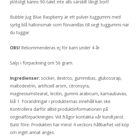
plötsligt känns 90-talet inte alls särskilt långt bort!
Bubble Jug Blue Raspberry är ett pulver-tuggummi med
syrlig blå hallonsmak som förvandlas till segt tuggummi när
du tuggar.
OBS!
Rekommenderas ej för barn under 4 år.
Säljs i förpackning om 56 gram.
Ingredienser:
socker, dextros, gummibas, glukossirap,
maltodextrin, artificiell arom, citronsyra,
magnesiumstearat, lecitin, gummi arabicum, karnaubavax,
blå 1. Förändringar i produkternas innehåll kan ske.
Kontrollera därför alltid produktinformationen på
originalförpackningen. Vid frågor kontakta vår kundtjänst.
Bäst före: Produkten har minst 4 veckors hållbarhet vid köp
om inget annat anges.