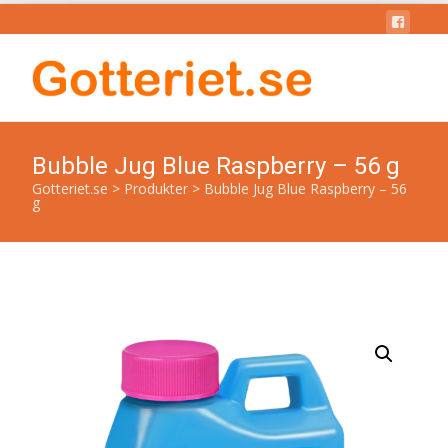
Bubble Jug Blue Raspberry – 56 g
Gotteriet.se
>
Produkter
>
Bubble Jug Blue Raspberry – 56
g