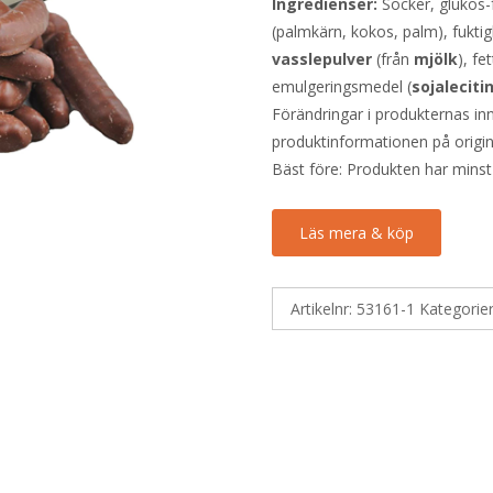
Ingredienser:
Socker, glukos-f
(palmkärn, kokos, palm), fuktig
vasslepulver
(från
mjölk
), f
emulgeringsmedel (
sojaleciti
Förändringar i produkternas inne
produktinformationen på origin
Bäst före: Produkten har minst
Läs mera & köp
Artikelnr:
53161-1
Kategorie