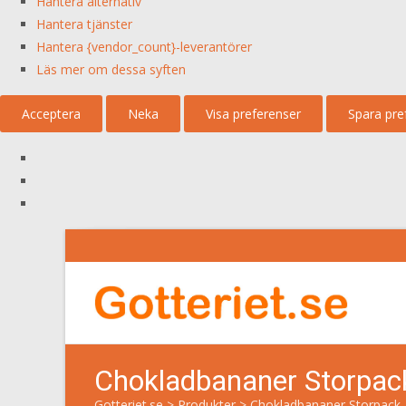
Hantera alternativ
Hantera tjänster
Hantera {vendor_count}-leverantörer
Läs mer om dessa syften
Acceptera
Neka
Visa preferenser
Spara pre
Chokladbananer Storpack
Gotteriet.se
>
Produkter
>
Chokladbananer Storpack 