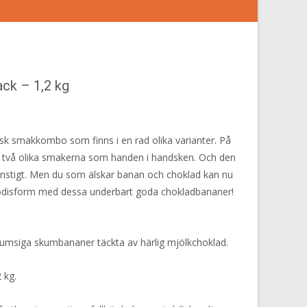
ck – 1,2 kg
sk smakkombo som finns i en rad olika varianter. På
de två olika smakerna som handen i handsken. Och den
onstigt. Men du som älskar banan och choklad kan nu
godisform med dessa underbart goda chokladbananer!
msiga skumbananer täckta av härlig mjölkchoklad.
 kg.