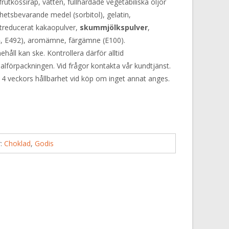
rutkossirap, vatten, fullhärdade vegetabiliska oljor
hetsbevarande medel (sorbitol), gelatin,
ettreducerat kakaopulver,
skummjölkspulver
,
n
, E492), aromämne, färgämne (E100).
håll kan ske. Kontrollera därför alltid
alförpackningen. Vid frågor kontakta vår kundtjänst.
 4 veckors hållbarhet vid köp om inget annat anges.
r:
Choklad
,
Godis