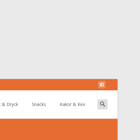
Search
k & Dryck
Snacks
Kakor & Kex
for: