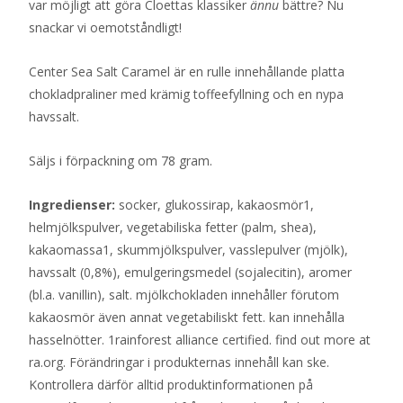
var möjligt att göra Cloettas klassiker
ännu
bättre? Nu
snackar vi oemotståndligt!
Center Sea Salt Caramel är en rulle innehållande platta
chokladpraliner med krämig toffeefyllning och en nypa
havssalt.
Säljs i förpackning om 78 gram.
Ingredienser:
socker, glukossirap, kakaosmör1,
helmjölkspulver, vegetabiliska fetter (palm, shea),
kakaomassa1, skummjölkspulver, vasslepulver (mjölk),
havssalt (0,8%), emulgeringsmedel (sojalecitin), aromer
(bl.a. vanillin), salt. mjölkchokladen innehåller förutom
kakaosmör även annat vegetabiliskt fett. kan innehålla
hasselnötter. 1rainforest alliance certified. find out more at
ra.org. Förändringar i produkternas innehåll kan ske.
Kontrollera därför alltid produktinformationen på