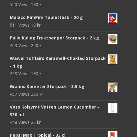
520 Views
130
kr
Malaco PimPim Tablettask - 20 g
511 Views
10
kr
Palle Kuling Fruktpengar Storpack - 2 kg
463 Views
200
kr
Wawel Tofflairs Karamell-Choklad Storpack
- 1 kg
458 Views
130
kr
Grahns Kometer Storpack - 3,5 kg
457 Views
350
kr
Voss Kolsyrat Vatten Lemon Cucumber -
330 ml
448 Views
25
kr
Pepsi Max Tropical - 33 cl