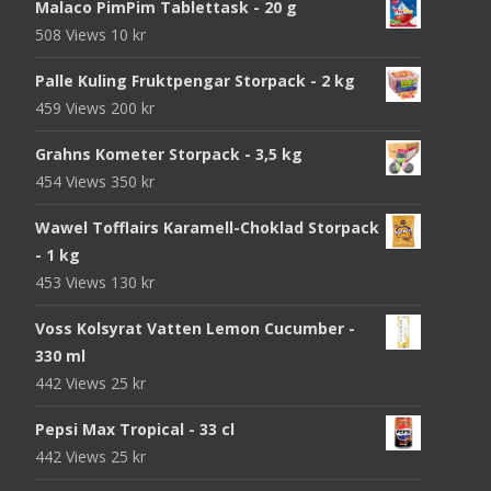
Malaco PimPim Tablettask - 20 g
508 Views
10
kr
Palle Kuling Fruktpengar Storpack - 2 kg
459 Views
200
kr
Grahns Kometer Storpack - 3,5 kg
454 Views
350
kr
Wawel Tofflairs Karamell-Choklad Storpack
- 1 kg
453 Views
130
kr
Voss Kolsyrat Vatten Lemon Cucumber -
330 ml
442 Views
25
kr
Pepsi Max Tropical - 33 cl
442 Views
25
kr