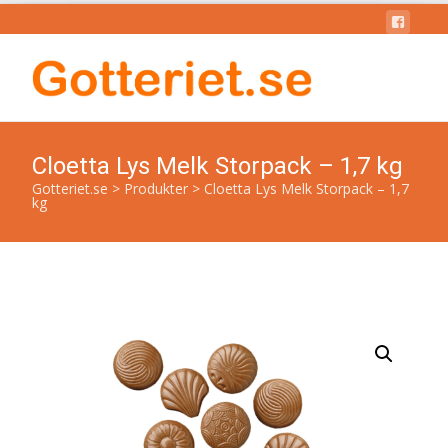
Cloetta Lys Melk Storpack – 1,7 kg
Gotteriet.se
>
Produkter
>
Cloetta Lys Melk Storpack – 1,7
kg