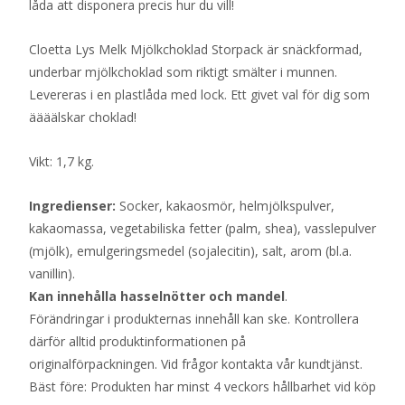
låda att disponera precis hur du vill!
Cloetta Lys Melk Mjölkchoklad Storpack är snäckformad,
underbar mjölkchoklad som riktigt smälter i munnen.
Levereras i en plastlåda med lock. Ett givet val för dig som
äääälskar choklad!
Vikt: 1,7 kg.
Ingredienser:
Socker, kakaosmör, helmjölkspulver,
kakaomassa, vegetabiliska fetter (palm, shea), vasslepulver
(mjölk), emulgeringsmedel (sojalecitin), salt, arom (bl.a.
vanillin).
Kan innehålla hasselnötter och mandel
.
Förändringar i produkternas innehåll kan ske. Kontrollera
därför alltid produktinformationen på
originalförpackningen. Vid frågor kontakta vår kundtjänst.
Bäst före: Produkten har minst 4 veckors hållbarhet vid köp