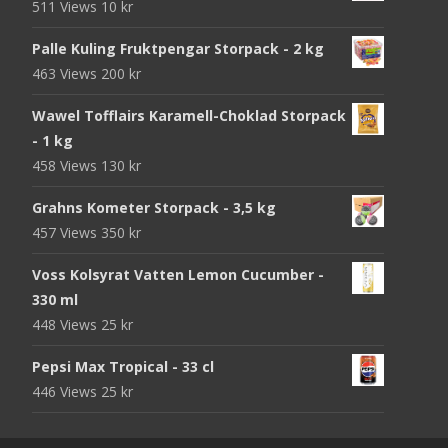
511 Views
10
kr
Palle Kuling Fruktpengar Storpack - 2 kg
463 Views
200
kr
Wawel Tofflairs Karamell-Choklad Storpack
- 1 kg
458 Views
130
kr
Grahns Kometer Storpack - 3,5 kg
457 Views
350
kr
Voss Kolsyrat Vatten Lemon Cucumber -
330 ml
448 Views
25
kr
Pepsi Max Tropical - 33 cl
446 Views
25
kr