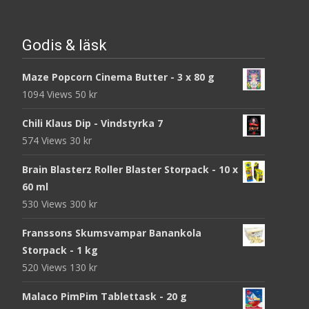
Godis & läsk
Maze Popcorn Cinema Butter - 3 x 80 g
1094 Views
50
kr
Chili Klaus Dip - Vindstyrka 7
574 Views
30
kr
Brain Blasterz Roller Blaster Storpack - 10 x
60 ml
530 Views
300
kr
Franssons Skumsvampar Banankola
Storpack - 1 kg
520 Views
130
kr
Malaco PimPim Tablettask - 20 g