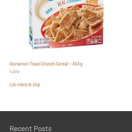
Cinnamon Toast Crunch Cereal – 354 g
120
kr
Läs mera & köp
Recent Posts