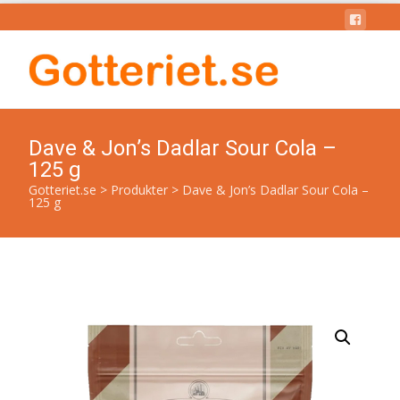
Dave & Jon’s Dadlar Sour Cola –
125 g
Gotteriet.se
>
Produkter
>
Dave & Jon’s Dadlar Sour Cola –
125 g