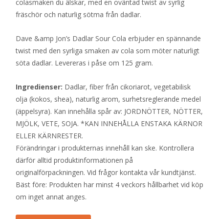
colasmaken du älskar, med en oväntad twist av syrlig
fräschör och naturlig sötma från dadlar.
Dave &amp Jon’s Dadlar Sour Cola erbjuder en spännande
twist med den syrliga smaken av cola som möter naturligt
söta dadlar. Levereras i påse om 125 gram.
Ingredienser:
Dadlar, fiber från cikoriarot, vegetabilisk
olja (kokos, shea), naturlig arom, surhetsreglerande medel
(äppelsyra). Kan innehålla spår av: JORDNÖTTER, NÖTTER,
MJÖLK, VETE, SOJA. *KAN INNEHÅLLA ENSTAKA KÄRNOR
ELLER KÄRNRESTER.
Förändringar i produkternas innehåll kan ske. Kontrollera
därför alltid produktinformationen på
originalförpackningen. Vid frågor kontakta vår kundtjänst.
Bäst före: Produkten har minst 4 veckors hållbarhet vid köp
om inget annat anges.