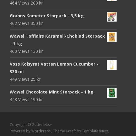
464 Views
200
kr
Grahns Kometer Storpack - 3,5 kg
462 Views
350
kr
Wawel Tofflairs Karamell-Choklad Storpack
- 1 kg
460 Views
130
kr
Voss Kolsyrat Vatten Lemon Cucumber -
330 ml
449 Views
25
kr
Wawel Chocolate Mint Storpack - 1 kg
448 Views
190
kr
Copyright © Gotteriet.se
Powered by WordPress
, Theme
i-craft
by TemplatesNext.