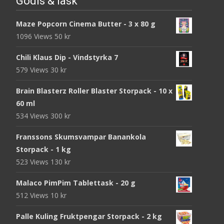
Godis & läsk
Maze Popcorn Cinema Butter - 3 x 80 g
1096 Views
50
kr
Chili Klaus Dip - Vindstyrka 7
579 Views
30
kr
Brain Blasterz Roller Blaster Storpack - 10 x
60 ml
534 Views
300
kr
Franssons Skumsvampar Banankola
Storpack - 1 kg
523 Views
130
kr
Malaco PimPim Tablettask - 20 g
512 Views
10
kr
Palle Kuling Fruktpengar Storpack - 2 kg