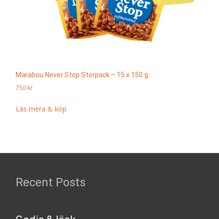
Marabou Never Stop Storpack – 15 x 150 g
750
kr
Läs mera & köp
Recent Posts