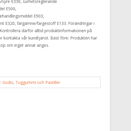
a/syre E330, surhetsreglerande
del E500,
ehandlingsmiddel E903,
nt E320, färgämne/fargestoff E133. Förändringar i
Kontrollera därför alltid produktinformationen på
or kontakta vår kundtjänst. Bäst före: Produkten har
 köp om inget annat anges.
r:
Godis
,
Tuggummi och Pastiller