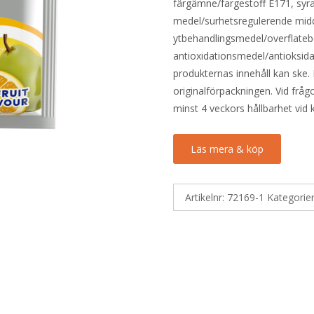
färgämne/fargestoff E171, syr
medel/surhetsregulerende mid
ytbehandlingsmedel/overflateb
antioxidationsmedel/antioksida
produkternas innehåll kan ske. 
originalförpackningen. Vid fråg
minst 4 veckors hållbarhet vid
Läs mera & köp
Artikelnr:
72169-1
Kategorie