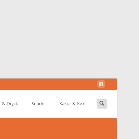
Search
k & Dryck
Snacks
Kakor & Kex
for: