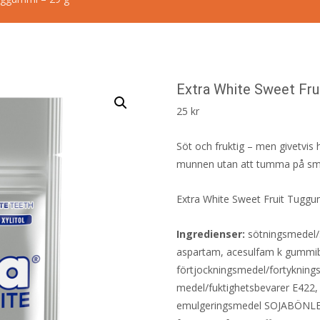
Extra White Sweet Fru
25
kr
Söt och fruktig – men givetvis 
munnen utan att tumma på sm
Extra White Sweet Fruit Tuggu
Ingredienser:
sötningsmedel/sø
aspartam, acesulfam k gummi
förtjockningsmedel/fortykning
medel/fuktighetsbevarer E422, 
emulgeringsmedel SOJABÖNL