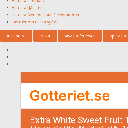
Hantera alternativ
Hantera tjänster
Hantera {vendor_count}-leverantörer
Läs mer om dessa syften
Acceptera
Neka
Visa preferenser
Spara pre
Extra White Sweet Fruit
Gotteriet.se
>
Produkter
>
Extra White Sweet Fruit 