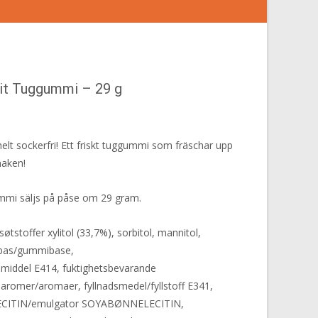
it Tuggummi – 29 g
helt sockerfri! Ett friskt tuggummi som fräschar upp
aken!
mmi säljs på påse om 29 gram.
tstoffer xylitol (33,7%), sorbitol, mannitol,
bas/gummibase,
smiddel E414, fuktighetsbevarande
aromer/aromaer, fyllnadsmedel/fyllstoff E341,
ECITIN/emulgator SOYABØNNELECITIN,