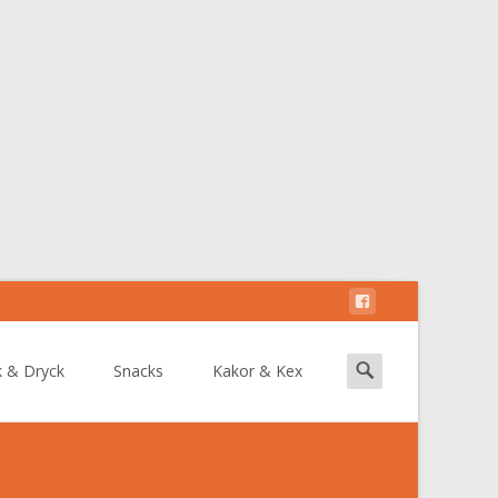
Search
k & Dryck
Snacks
Kakor & Kex
for: