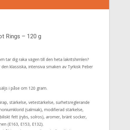
ot Rings – 120 g
 tar dig raka vägen till den heta lakritshimlen?
 den klassiska, intensiva smaken av Tyrkisk Peber
säljs i påse om 120 gram.
irap, stärkelse, vetestärkelse, surhetsreglerande
niumklorid (salmiak), modifierad stärkelse,
biliskt fett (rybs, solros), aromer, bränt socker,
mnen (E163, E153, E132).