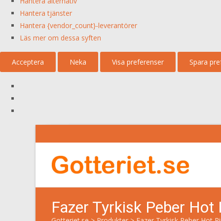
Hantera alternativ
Hantera tjänster
Hantera {vendor_count}-leverantörer
Läs mer om dessa syften
Acceptera
Neka
Visa preferenser
Spara pre
Fazer Tyrkisk Peber Hot
Gotteriet.se
>
Produkter
>
Fazer Tyrkisk Peber Hot R