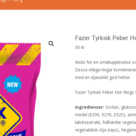
Fazer Tyrkisk Peber H
30
kr
Redo för en smakupplevelse som
Dessa eldiga ringar kombinerar
med en djävulskt god hetta!
Fazer Tyrkisk Peber Hot Rings 
Ingredienser:
Socker, glukoss
medel (E330, E270, E325), ammo
lakritsextrakt, fullhärdat vegeta
vegetabilisk olja (raps), färgä