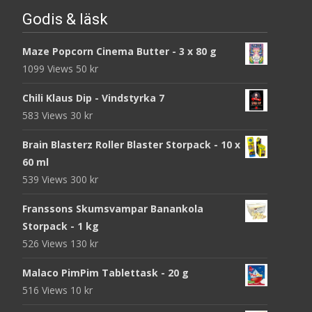
Godis & läsk
Maze Popcorn Cinema Butter - 3 x 80 g
1099 Views
50
kr
Chili Klaus Dip - Vindstyrka 7
583 Views
30
kr
Brain Blasterz Roller Blaster Storpack - 10 x
60 ml
539 Views
300
kr
Franssons Skumsvampar Banankola
Storpack - 1 kg
526 Views
130
kr
Malaco PimPim Tablettask - 20 g
516 Views
10
kr