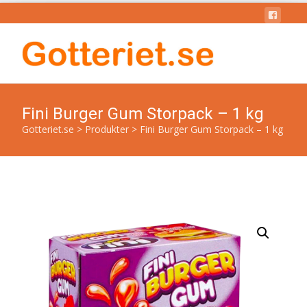
Fini Burger Gum Storpack – 1 kg
Gotteriet.se
>
Produkter
>
Fini Burger Gum Storpack – 1 kg