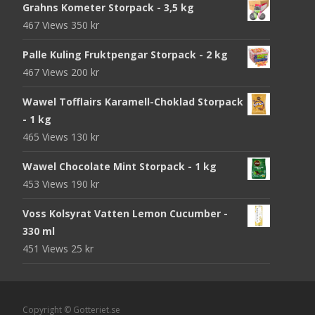
Grahns Kometer Storpack - 3,5 kg
467 Views
350
kr
Palle Kuling Fruktpengar Storpack - 2 kg
467 Views
200
kr
Wawel Tofflairs Karamell-Choklad Storpack
- 1 kg
465 Views
130
kr
Wawel Chocolate Mint Storpack - 1 kg
453 Views
190
kr
Voss Kolsyrat Vatten Lemon Cucumber -
330 ml
451 Views
25
kr
Copyright © Gotteriet.se