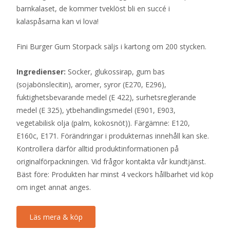
barnkalaset, de kommer tveklöst bli en succé i
kalaspåsarna kan vi lova!
Fini Burger Gum Storpack säljs i kartong om 200 stycken.
Ingredienser:
Socker, glukossirap, gum bas
(sojabönslecitin), aromer, syror (E270, E296),
fuktighetsbevarande medel (E 422), surhetsreglerande
medel (E 325), ytbehandlingsmedel (E901, E903,
vegetabilisk olja (palm, kokosnöt)). Färgämne: E120,
E160c, E171. Förändringar i produkternas innehåll kan ske.
Kontrollera därför alltid produktinformationen på
originalförpackningen. Vid frågor kontakta vår kundtjänst.
Bäst före: Produkten har minst 4 veckors hållbarhet vid köp
om inget annat anges.
Läs mera & köp