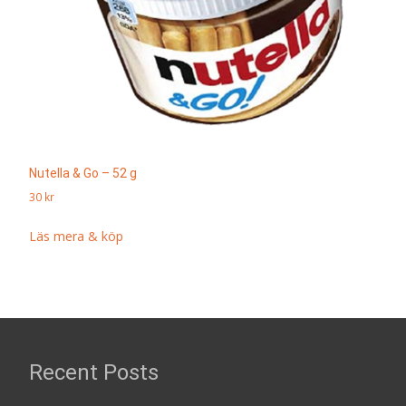
Nutella & Go – 52 g
30
kr
Läs mera & köp
Recent Posts