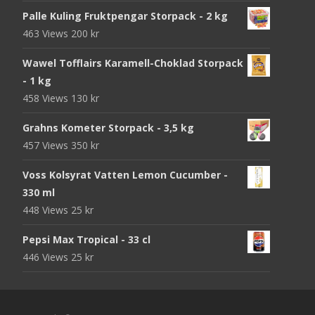
Palle Kuling Fruktpengar Storpack - 2 kg
463 Views
200
kr
Wawel Tofflairs Karamell-Choklad Storpack
- 1 kg
458 Views
130
kr
Grahns Kometer Storpack - 3,5 kg
457 Views
350
kr
Voss Kolsyrat Vatten Lemon Cucumber -
330 ml
448 Views
25
kr
Pepsi Max Tropical - 33 cl
446 Views
25
kr