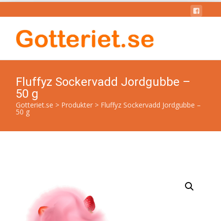
Fluffyz Sockervadd Jordgubbe –
50 g
Gotteriet.se
>
Produkter
>
Fluffyz Sockervadd Jordgubbe –
50 g