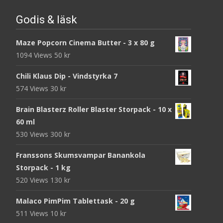
Godis & läsk
Maze Popcorn Cinema Butter - 3 x 80 g
1094 Views
50
kr
Chili Klaus Dip - Vindstyrka 7
574 Views
30
kr
Brain Blasterz Roller Blaster Storpack - 10 x
60 ml
530 Views
300
kr
Franssons Skumsvampar Banankola
Storpack - 1 kg
520 Views
130
kr
Malaco PimPim Tablettask - 20 g
511 Views
10
kr