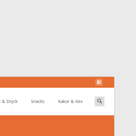
Search
k & Dryck
Snacks
Kakor & Kex
for: