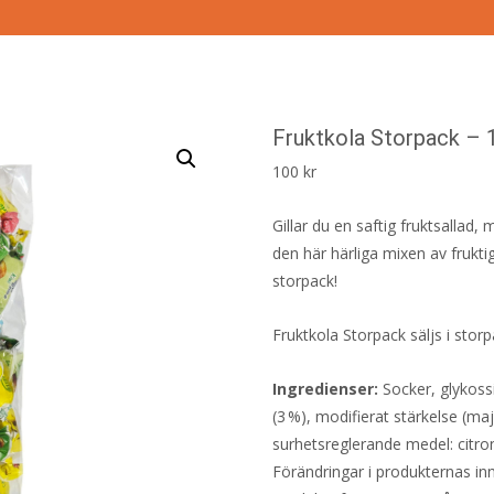
Fruktkola Storpack – 
100
kr
Gillar du en saftig fruktsallad, 
den här härliga mixen av frukt
storpack!
Fruktkola Storpack säljs i stor
Ingredienser:
Socker, glykossi
(3 %), modifierat stärkelse (ma
surhetsreglerande medel: citron
Förändringar i produkternas inne