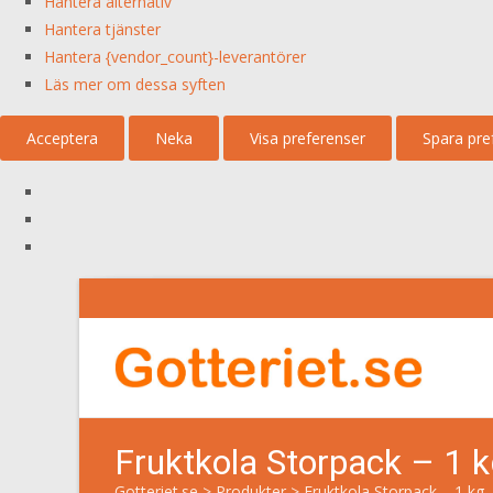
Hantera alternativ
Hantera tjänster
Hantera {vendor_count}-leverantörer
Läs mer om dessa syften
Acceptera
Neka
Visa preferenser
Spara pre
Fruktkola Storpack – 1 
Gotteriet.se
>
Produkter
>
Fruktkola Storpack – 1 kg