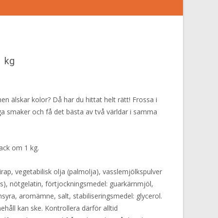
1 kg
men älskar kolor? Då har du hittat helt rätt! Frossa i
iga smaker och få det bästa av två världar i samma
pack om 1 kg.
rap, vegetabilisk olja (palmolja), vasslemjölkspulver
js), nötgelatin, förtjockningsmedel: guarkärnmjöl,
syra, aromämne, salt, stabiliseringsmedel: glycerol.
håll kan ske. Kontrollera därför alltid