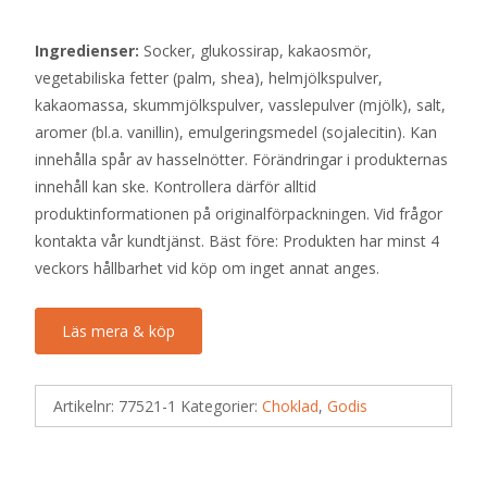
Ingredienser:
Socker, glukossirap, kakaosmör,
vegetabiliska fetter (palm, shea), helmjölkspulver,
kakaomassa, skummjölkspulver, vasslepulver (mjölk), salt,
aromer (bl.a. vanillin), emulgeringsmedel (sojalecitin). Kan
innehålla spår av hasselnötter. Förändringar i produkternas
innehåll kan ske. Kontrollera därför alltid
produktinformationen på originalförpackningen. Vid frågor
kontakta vår kundtjänst. Bäst före: Produkten har minst 4
veckors hållbarhet vid köp om inget annat anges.
Läs mera & köp
Artikelnr:
77521-1
Kategorier:
Choklad
,
Godis