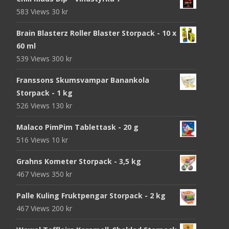
583 Views
30
kr
Brain Blasterz Roller Blaster Storpack - 10 x
60 ml
539 Views
300
kr
Franssons Skumsvampar Banankola
Storpack - 1 kg
526 Views
130
kr
Malaco PimPim Tablettask - 20 g
516 Views
10
kr
Grahns Kometer Storpack - 3,5 kg
467 Views
350
kr
Palle Kuling Fruktpengar Storpack - 2 kg
467 Views
200
kr