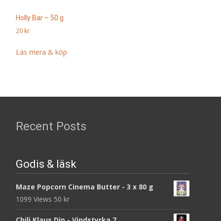
Holly Bar – 50 g
20
kr
Läs mera & köp
Recent Posts
Godis & läsk
Maze Popcorn Cinema Butter - 3 x 80 g
1099 Views
50
kr
Chili Klaus Dip - Vindstyrka 7