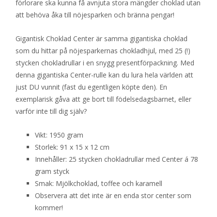
förlorare ska kunna få avnjuta stora mängder choklad utan
att behöva åka till nöjesparken och bränna pengar!
Gigantisk Choklad Center är samma gigantiska choklad
som du hittar på nöjesparkernas chokladhjul, med 25 (!)
stycken chokladrullar i en snygg presentförpackning. Med
denna gigantiska Center-rulle kan du lura hela världen att
just DU vunnit (fast du egentligen köpte den). En
exemplarisk gåva att ge bort till födelsedagsbarnet, eller
varför inte till dig själv?
Vikt: 1950 gram
Storlek: 91 x 15 x 12 cm
Innehåller: 25 stycken chokladrullar med Center á 78
gram styck
Smak: Mjölkchoklad, toffee och karamell
Observera att det inte är en enda stor center som
kommer!