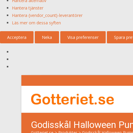
Hantera alternativ
Hantera tjänster
Hantera {vendor_count}-leverantörer
Läs mer om dessa syften
Acceptera
Neka
Visa preferenser
Spara pre
Godisskål Halloween P
Gotteriet.se
>
Produkter
>
Godisskål Halloween Pum