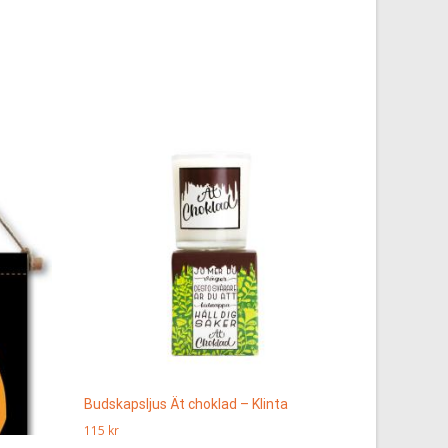
Budskapsljus Ät choklad – Klinta
115
kr