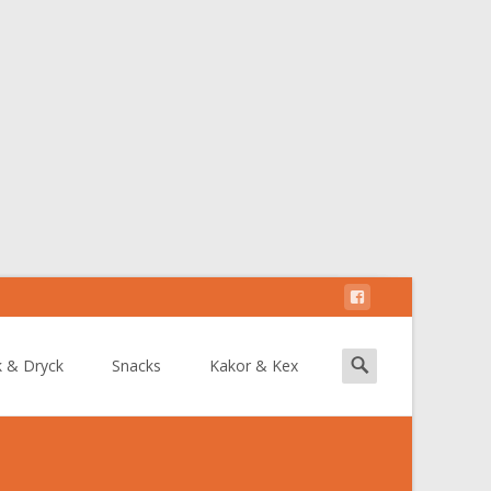
Search
k & Dryck
Snacks
Kakor & Kex
for: