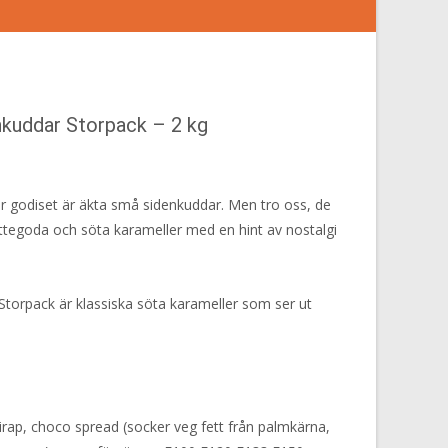
kuddar Storpack – 2 kg
är godiset är äkta små sidenkuddar. Men tro oss, de
ättegoda och söta karameller med en hint av nostalgi
orpack är klassiska söta karameller som ser ut
irap, choco spread (socker veg fett från palmkärna,