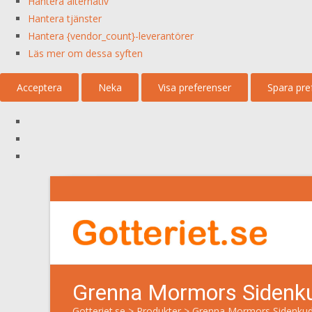
Hantera alternativ
Hantera tjänster
Hantera {vendor_count}-leverantörer
Läs mer om dessa syften
Acceptera
Neka
Visa preferenser
Spara pre
Grenna Mormors Sidenku
Gotteriet.se
>
Produkter
>
Grenna Mormors Sidenkudd