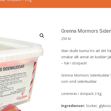
Grenna Mormors Siden
250
kr
Man skulle kunna tro att det h
smakar allt annat än kuddar! J
– här i storpack!
Grenna Mormors Sidenkuddar St
som små sidenkuddar.
Levereras i storpack 2 kg.
Ingredienser:
Socker, glykoss