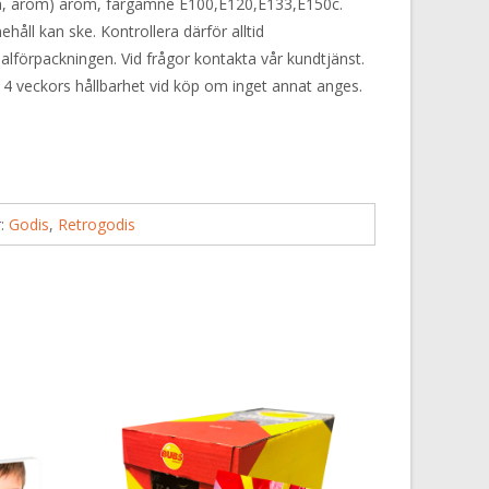
in, arom) arom, färgämne E100,E120,E133,E150c.
håll kan ske. Kontrollera därför alltid
alförpackningen. Vid frågor kontakta vår kundtjänst.
 4 veckors hållbarhet vid köp om inget annat anges.
r:
Godis
,
Retrogodis