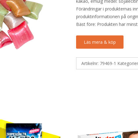
kakao, emulg medel: sojalecit
Förändringar i produkternas inne
produktinformationen på origin
Bäst före: Produkten har minst
Läs mera & köp
Artikelnr:
79469-1
Kategorie