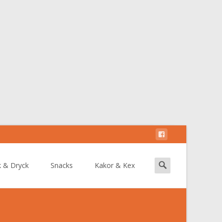
Search
k & Dryck
Snacks
Kakor & Kex
for: