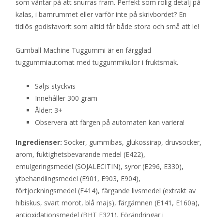
som väntar på att snurras fram. Perfekt som rolig detalj på
kalas, i barnrummet eller varför inte på skrivbordet? En
tidlös godisfavorit som alltid får både stora och små att le!
Gumball Machine Tuggummi är en färgglad
tuggummiautomat med tuggummikulor i fruktsmak.
Säljs styckvis
Innehåller 300 gram
Ålder: 3+
Observera att färgen på automaten kan variera!
Ingredienser:
Socker, gummibas, glukossirap, druvsocker,
arom, fuktighetsbevarande medel (E422),
emulgeringsmedel (SOJALECITIN), syror (E296, E330),
ytbehandlingsmedel (E901, E903, E904),
förtjockningsmedel (E414), färgande livsmedel (extrakt av
hibiskus, svart morot, blå majs), färgämnen (E141, E160a),
antioxidationsmedel (BHT E321). Förändringar i