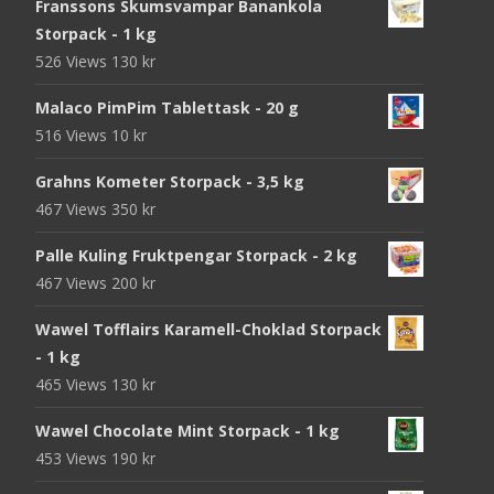
Franssons Skumsvampar Banankola
Storpack - 1 kg
526 Views
130
kr
Malaco PimPim Tablettask - 20 g
516 Views
10
kr
Grahns Kometer Storpack - 3,5 kg
467 Views
350
kr
Palle Kuling Fruktpengar Storpack - 2 kg
467 Views
200
kr
Wawel Tofflairs Karamell-Choklad Storpack
- 1 kg
465 Views
130
kr
Wawel Chocolate Mint Storpack - 1 kg
453 Views
190
kr