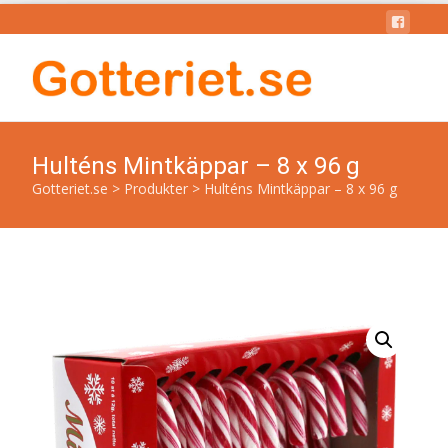
Hulténs Mintkäppar – 8 x 96 g
Gotteriet.se
>
Produkter
>
Hulténs Mintkäppar – 8 x 96 g