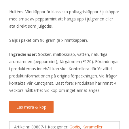
Hulténs Mintkäppar är klassiska polkagriskäppar / julkäppar
med smak av pepparmint att hänga upp i julgranen eller
äta direkt som julgodis.
Säljs i paket om 96 gram (8 x mintkäppar).
Ingredienser:
Socker, maltossirap, vatten, naturliga
aromämnen (pepparmint), färgämnen (E120). Förändringar
i produkternas innehåll kan ske. Kontrollera därför alltid
produktinformationen på originalförpackningen. Vid frågor
kontakta vår kundtjänst. Bäst före: Produkten har minst 4
veckors hållbarhet vid köp om inget annat anges.
Läs mera & köp
Artikelnr:
89807-1
Kategorier:
Godis
,
Karameller