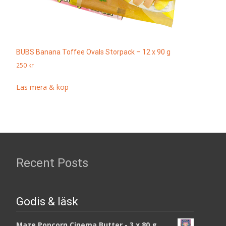
BUBS Banana Toffee Ovals Storpack – 12 x 90 g
250
kr
Läs mera & köp
Recent Posts
Godis & läsk
Maze Popcorn Cinema Butter - 3 x 80 g