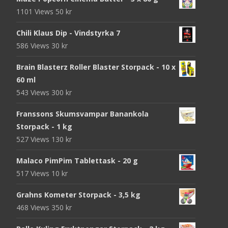
1101 Views
50
kr
Chili Klaus Dip - Vindstyrka 7
586 Views
30
kr
Brain Blasterz Roller Blaster Storpack - 10 x
60 ml
543 Views
300
kr
Franssons Skumsvampar Banankola
Storpack - 1 kg
527 Views
130
kr
Malaco PimPim Tablettask - 20 g
517 Views
10
kr
Grahns Kometer Storpack - 3,5 kg
468 Views
350
kr