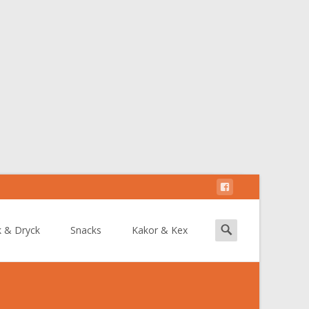
Search
k & Dryck
Snacks
Kakor & Kex
for: