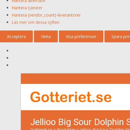
Hantera alternativ
Hantera tjänster
Hantera {vendor_count}-leverantörer
Läs mer om dessa syften
Acceptera
Neka
Visa preferenser
Spara pre
Jellioo Big Sour Dolphin
Gotteriet.se
>
Produkter
>
Jellioo Big Sour Dolphin S