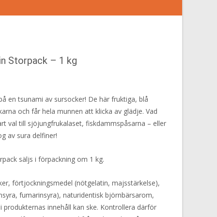
in Storpack – 1 kg
på en tsunami av sursocker! De här fruktiga, blå
rna och får hela munnen att klicka av glädje. Vad
rt val till sjöjungfrukalaset, fiskdammspåsarna – eller
og av sura delfiner!
rpack säljs i förpackning om 1 kg.
er, förtjockningsmedel (nötgelatin, majsstärkelse),
nsyra, fumarinsyra), naturidentisk björnbärsarom,
 produkternas innehåll kan ske. Kontrollera därför