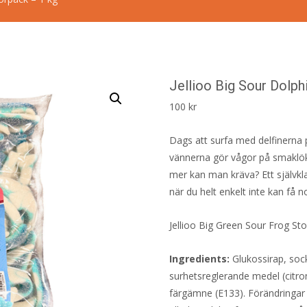
Jellioo Big Sour Dolph
100
kr
Dags att surfa med delfinerna 
vännerna gör vågor på smaklöka
mer kan man kräva? Ett självkla
när du helt enkelt inte kan få n
Jellioo Big Green Sour Frog Sto
Ingredients:
Glukossirap, sock
surhetsreglerande medel (citro
färgämne (E133). Förändringar i