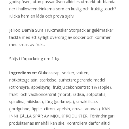
godispåsen, utan passar även alldeles utmärkt att blanda
ner i halloweendrinkarna som en kuslig och fruktig touch?
Klicka hem en låda och prova själv!
Jellioo Damla Sura Fruktmaskar Storpack är gelémaskar
täckta med ett syrligt överdrag av socker och kommer
med smak av frukt.
Säljs i förpackning om 1 kg.
Ingredienser:
Glukossirap, socker, vatten,
nötköttsgelatin, stärkelse, surhetsreglerande medel
(citronsyra, äppelsyra), fruktjuicekoncentrat 1% (äpple),
frukt- och växtkoncentrat (morot, rädisa, sötpotatis,
spirulina, hibiskus), färg (gurkmeja), smaktillsats
(jordgubbe, äpple, citron, apelsin, druva, ananas). KAN
INNHEÅLLA SPÅR AV MJÖLKPRODUKTER. Förändringar i
produkternas innehåll kan ske. Kontrollera därför alltid