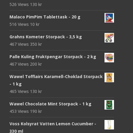
526 Views
130
kr
Malaco PimPim Tablettask - 20 g
516 Views
10
kr
Grahns Kometer Storpack - 3,5 kg
467 Views
350
kr
Palle Kuling Fruktpengar Storpack - 2 kg
467 Views
200
kr
Wawel Tofflairs Karamell-Choklad Storpack
- 1 kg
465 Views
130
kr
Wawel Chocolate Mint Storpack - 1 kg
453 Views
190
kr
Voss Kolsyrat Vatten Lemon Cucumber -
330 ml