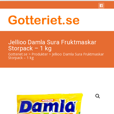
Jellioo Damla Sura Fruktmaskar
Storpack – 1 kg
Gotteriet.se
>
Produkter
>
Jellioo Damla Sura Fruktmaskar
Storpack – 1 kg