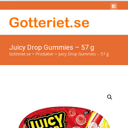
Juicy Drop Gummies – 57 g
Gotteriet.se
>
Produkter
>
Juicy Drop Gummies – 57 g