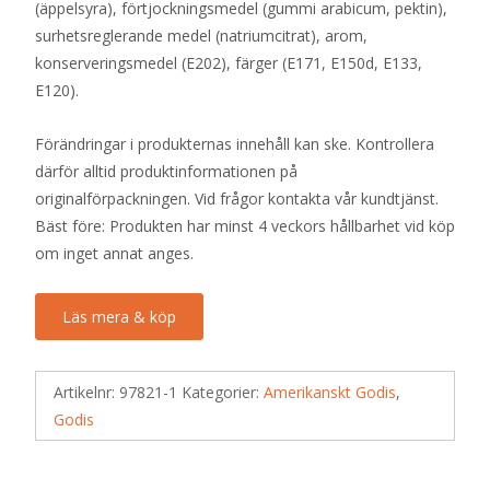
(äppelsyra), förtjockningsmedel (gummi arabicum, pektin),
surhetsreglerande medel (natriumcitrat), arom,
konserveringsmedel (E202), färger (E171, E150d, E133,
E120).
Förändringar i produkternas innehåll kan ske. Kontrollera
därför alltid produktinformationen på
originalförpackningen. Vid frågor kontakta vår kundtjänst.
Bäst före: Produkten har minst 4 veckors hållbarhet vid köp
om inget annat anges.
Läs mera & köp
Artikelnr:
97821-1
Kategorier:
Amerikanskt Godis
,
Godis