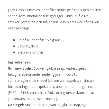
Juicy Drop Gummies innehåller mjukt gelégodis och en liten
penna som innehåller surt godisgel. Finns i två olika
smaker: Jordgubb och blå hallon. Vilken smak du får blir en
överraskning!
En påse innehåller 57 gram
Säljs styckvis
Skickas slumpvis
Ingredienser:
Gummy godis:
Socker, glukossirap, vatten, gelatin,
fuktighetsbevarande medel (glycerin, sorbitol),
surhetsreglerande medel (citronsyra, äppelsyra, vinsyra),
förtjockningsmedel (pektiner), aromämnen, färgämnen
(E150a, E163, curcumin), frukt och grönsakskoncentrat
(sötpotatis, äpple, svart morot).
Godisgel:
Socker, dextrin, vatten, glukossirap, syra