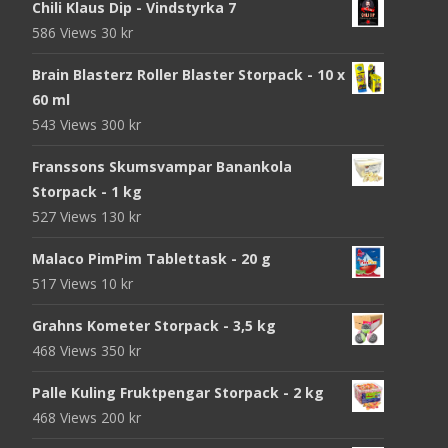
Chili Klaus Dip - Vindstyrka 7
586 Views
30
kr
Brain Blasterz Roller Blaster Storpack - 10 x
60 ml
543 Views
300
kr
Franssons Skumsvampar Banankola
Storpack - 1 kg
527 Views
130
kr
Malaco PimPim Tablettask - 20 g
517 Views
10
kr
Grahns Kometer Storpack - 3,5 kg
468 Views
350
kr
Palle Kuling Fruktpengar Storpack - 2 kg
468 Views
200
kr