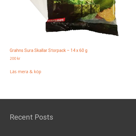
Grahns Sura Skallar Storpack – 14 x 60 g
200
kr
Läs mera & köp
Recent Posts