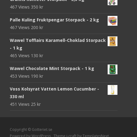
467 Views
350
kr
Palle Kuling Fruktpengar Storpack - 2 kg
467 Views
200
kr
Wawel Tofflairs Karamell-Choklad Storpack
- 1 kg
465 Views
130
kr
Wawel Chocolate Mint Storpack - 1 kg
453 Views
190
kr
Voss Kolsyrat Vatten Lemon Cucumber -
330 ml
451 Views
25
kr
Copyright © Gotteriet.se
Powered by WordPress
, Theme
i-craft
by TemplatesNext.