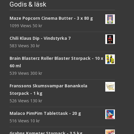
Godis & läsk
Maze Popcorn Cinema Butter - 3 x 80 g
1099 Views
50
kr
Chili Klaus Dip - Vindstyrka 7
583 Views
30
kr
Brain Blasterz Roller Blaster Storpack - 10 x
60 ml
539 Views
300
kr
Franssons Skumsvampar Banankola
Storpack - 1 kg
526 Views
130
kr
Malaco PimPim Tablettask - 20 g
516 Views
10
kr
Grahns Kometer Storpack - 3,5 kg