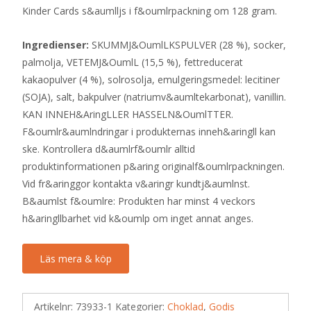
Kinder Cards s&aumlljs i f&oumlrpackning om 128 gram.
Ingredienser:
SKUMMJ&OumlLKSPULVER (28 %), socker,
palmolja, VETEMJ&OumlL (15,5 %), fettreducerat
kakaopulver (4 %), solrosolja, emulgeringsmedel: lecitiner
(SOJA), salt, bakpulver (natriumv&aumltekarbonat), vanillin.
KAN INNEH&AringLLER HASSELN&OumlTTER.
F&oumlr&aumlndringar i produkternas inneh&aringll kan
ske. Kontrollera d&aumlrf&oumlr alltid
produktinformationen p&aring originalf&oumlrpackningen.
Vid fr&aringgor kontakta v&aringr kundtj&aumlnst.
B&aumlst f&oumlre: Produkten har minst 4 veckors
h&aringllbarhet vid k&oumlp om inget annat anges.
Läs mera & köp
Artikelnr:
73933-1
Kategorier:
Choklad
,
Godis