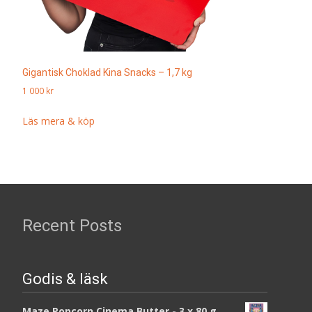
Gigantisk Choklad Kina Snacks – 1,7 kg
1 000
kr
Läs mera & köp
Recent Posts
Godis & läsk
Maze Popcorn Cinema Butter - 3 x 80 g