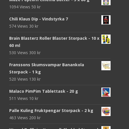
1094 Views
50
kr
Chili Klaus Dip - Vindstyrka 7
574 Views
30
kr
Brain Blasterz Roller Blaster Storpack - 10 x
60 ml
530 Views
300
kr
Franssons Skumsvampar Banankola
Storpack - 1 kg
520 Views
130
kr
Malaco PimPim Tablettask - 20 g
511 Views
10
kr
Palle Kuling Fruktpengar Storpack - 2 kg
463 Views
200
kr