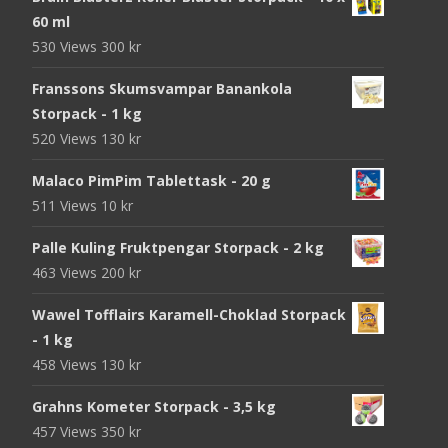
60 ml
530 Views
300
kr
Franssons Skumsvampar Banankola
Storpack - 1 kg
520 Views
130
kr
Malaco PimPim Tablettask - 20 g
511 Views
10
kr
Palle Kuling Fruktpengar Storpack - 2 kg
463 Views
200
kr
Wawel Tofflairs Karamell-Choklad Storpack
- 1 kg
458 Views
130
kr
Grahns Kometer Storpack - 3,5 kg
457 Views
350
kr