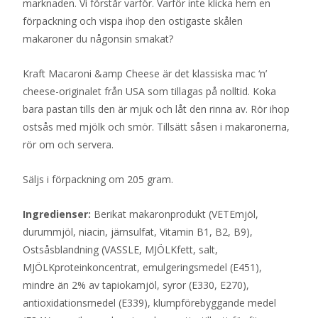
marknaden. Vi förstår varför. Varför inte klicka hem en
förpackning och vispa ihop den ostigaste skålen
makaroner du någonsin smakat?
Kraft Macaroni &amp Cheese är det klassiska mac ‘n’
cheese-originalet från USA som tillagas på nolltid. Koka
bara pastan tills den är mjuk och låt den rinna av. Rör ihop
ostsås med mjölk och smör. Tillsätt såsen i makaronerna,
rör om och servera.
Säljs i förpackning om 205 gram.
Ingredienser:
Berikat makaronprodukt (VETEmjöl,
durummjöl, niacin, järnsulfat, Vitamin B1, B2, B9),
Ostsåsblandning (VASSLE, MJÖLKfett, salt,
MJÖLKproteinkoncentrat, emulgeringsmedel (E451),
mindre än 2% av tapiokamjöl, syror (E330, E270),
antioxidationsmedel (E339), klumpförebyggande medel