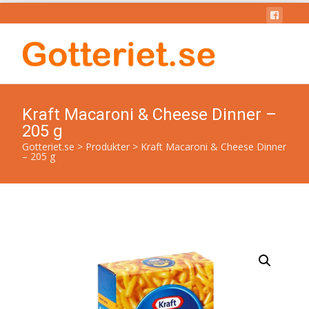
Kraft Macaroni & Cheese Dinner –
205 g
Gotteriet.se
>
Produkter
>
Kraft Macaroni & Cheese Dinner
– 205 g