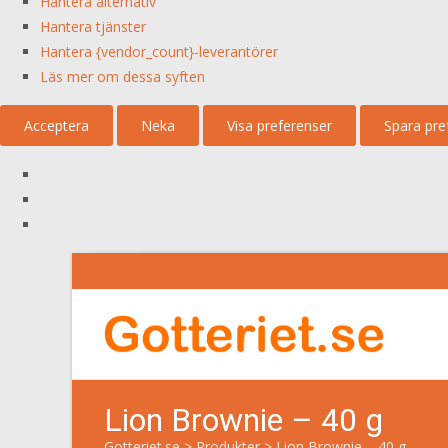
Hantera alternativ
Hantera tjänster
Hantera {vendor_count}-leverantörer
Läs mer om dessa syften
Acceptera
Neka
Visa preferenser
Spara pre
Lion Brownie – 40 g
Gotteriet.se
>
Produkter
>
Lion Brownie – 40 g