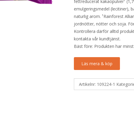
fettreducerat kakaopulver¹ (1,7
emulgeringsmedel (lecitiner), b
naturlig arom. ¹Rainforest Allia
jordnötter, nötter och soja. Fö
Kontrollera därför alltid produ
kontakta vår kundtjänst.
Bäst före: Produkten har minst
Läs mera & köp
Artikelnr:
109224-1
Kategori