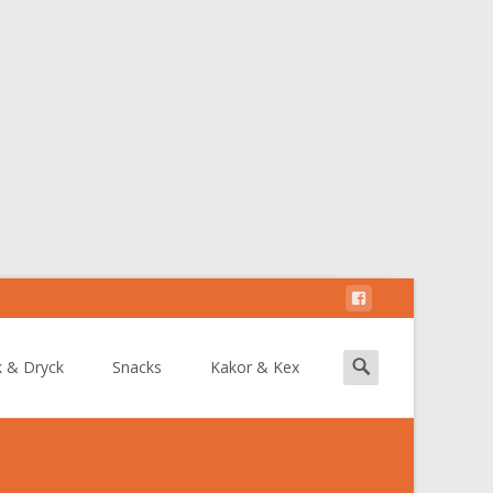
Search
k & Dryck
Snacks
Kakor & Kex
for: