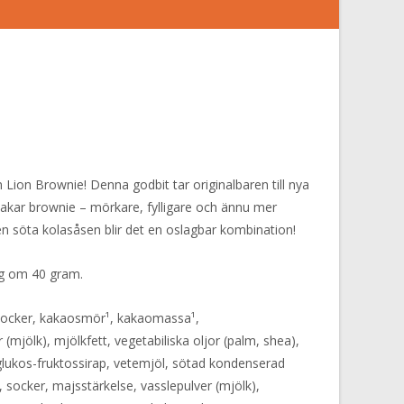
Lion Brownie! Denna godbit tar originalbaren till nya
akar brownie – mörkare, fylligare och ännu mer
n söta kolasåsen blir det en oslagbar kombination!
ing om 40 gram.
socker, kakaosmör¹, kakaomassa¹,
(mjölk), mjölkfett, vegetabiliska oljor (palm, shea),
 glukos-fruktossirap, vetemjöl, sötad kondenserad
, socker, majsstärkelse, vasslepulver (mjölk),