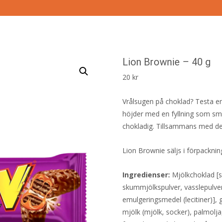
Lion Brownie – 40 g
20
kr
Vrålsugen på choklad? Testa en 
höjder med en fyllning som sm
chokladig. Tillsammans med de
Lion Brownie säljs i förpackn
Ingredienser:
Mjölkchoklad [
skummjölkspulver, vasslepulver 
emulgeringsmedel (lecitiner)],
mjölk (mjölk, socker), palmolja