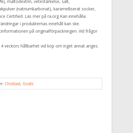
%), maltodextrin, vetestärkelse, salt,
akpulver (natriumkarbonat), karamelliserat socker,
nce Certified. Läs mer på ra.org Kan innehålla:
rändringar i produkternas innehåll kan ske.
ktinformationen på originalförpackningen. Vid frågor
 4 veckors hållbarhet vid köp om inget annat anges.
er:
Choklad
,
Godis