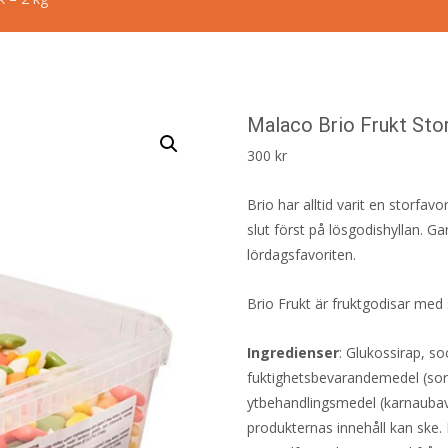
Malaco Brio Frukt Sto
300
kr
Brio har alltid varit en storfav
slut först på lösgodishyllan. 
lördagsfavoriten.
Brio Frukt är fruktgodisar med 
Ingredienser
: Glukossirap, so
fuktighetsbevarandemedel (sorbi
ytbehandlingsmedel (karnaubav
produkternas innehåll kan ske. 