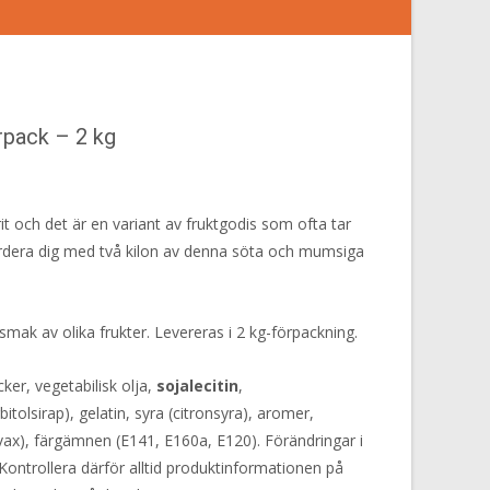
rpack – 2 kg
orit och det är en variant av fruktgodis som ofta tar
Gardera dig med två kilon av denna söta och mumsiga
smak av olika frukter. Levereras i 2 kg-förpackning.
cker, vegetabilisk olja,
sojalecitin
,
tolsirap), gelatin, syra (citronsyra), aromer,
ax), färgämnen (E141, E160a, E120). Förändringar i
Kontrollera därför alltid produktinformationen på