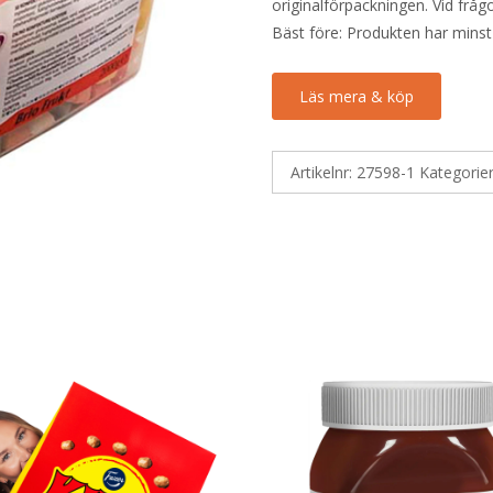
originalförpackningen. Vid fråg
Bäst före: Produkten har minst
Läs mera & köp
Artikelnr:
27598-1
Kategorie