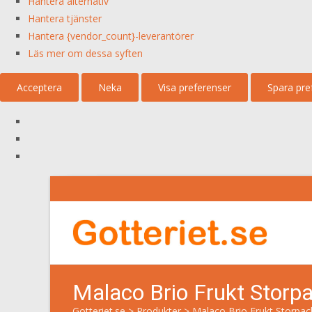
Hantera alternativ
Hantera tjänster
Hantera {vendor_count}-leverantörer
Läs mer om dessa syften
Acceptera
Neka
Visa preferenser
Spara pre
Malaco Brio Frukt Storp
Gotteriet.se
>
Produkter
>
Malaco Brio Frukt Storpac