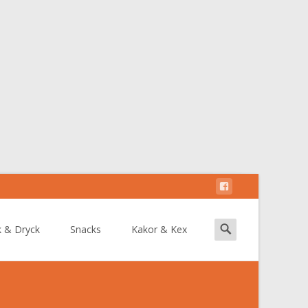
Search
k & Dryck
Snacks
Kakor & Kex
for: