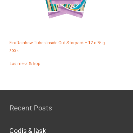
Fini Rainbow Tubes Inside Out Storpack – 12 x 75 g
300
kr
Läs mera & köp
Recent Posts
Godis & läsk