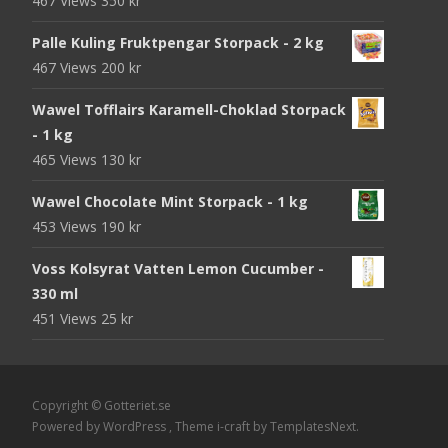
467 Views
350
kr
Palle Kuling Fruktpengar Storpack - 2 kg
467 Views
200
kr
Wawel Tofflairs Karamell-Choklad Storpack
- 1 kg
465 Views
130
kr
Wawel Chocolate Mint Storpack - 1 kg
453 Views
190
kr
Voss Kolsyrat Vatten Lemon Cucumber -
330 ml
451 Views
25
kr
Copyright © Gotteriet.se
Powered by WordPress
, Theme
i-craft
by TemplatesNext.