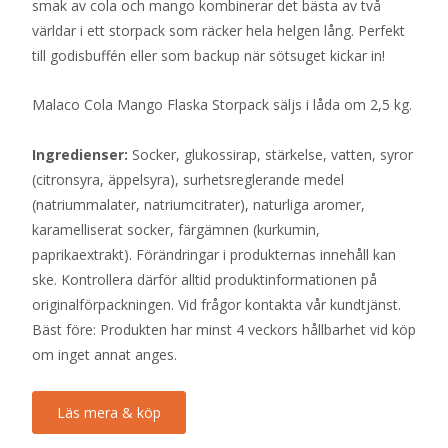
smak av cola och mango kombinerar det bästa av två
världar i ett storpack som räcker hela helgen lång. Perfekt
till godisbuffén eller som backup när sötsuget kickar in!
Malaco Cola Mango Flaska Storpack säljs i låda om 2,5 kg.
Ingredienser:
Socker, glukossirap, stärkelse, vatten, syror
(citronsyra, äppelsyra), surhetsreglerande medel
(natriummalater, natriumcitrater), naturliga aromer,
karamelliserat socker, färgämnen (kurkumin,
paprikaextrakt). Förändringar i produkternas innehåll kan
ske. Kontrollera därför alltid produktinformationen på
originalförpackningen. Vid frågor kontakta vår kundtjänst.
Bäst före: Produkten har minst 4 veckors hållbarhet vid köp
om inget annat anges.
Läs mera & köp