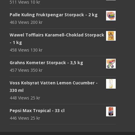
511 Views
10
kr
Palle Kuling Fruktpengar Storpack - 2 kg
463 Views
200
kr
Wawel Tofflairs Karamell-Choklad Storpack
- 1 kg
458 Views
130
kr
Grahns Kometer Storpack - 3,5 kg
457 Views
350
kr
Voss Kolsyrat Vatten Lemon Cucumber -
330 ml
448 Views
25
kr
Pepsi Max Tropical - 33 cl
446 Views
25
kr