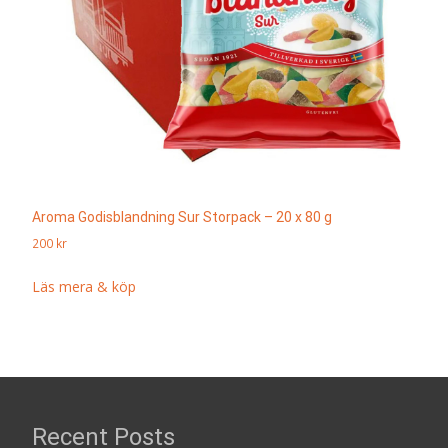
Aroma Godisblandning Sur Storpack – 20 x 80 g
200
kr
Läs mera & köp
Recent Posts