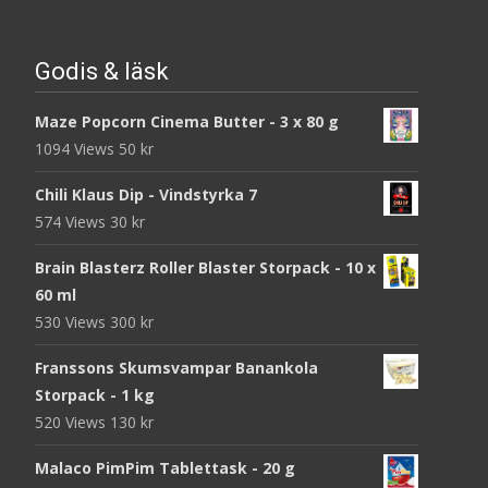
Godis & läsk
Maze Popcorn Cinema Butter - 3 x 80 g
1094 Views
50
kr
Chili Klaus Dip - Vindstyrka 7
574 Views
30
kr
Brain Blasterz Roller Blaster Storpack - 10 x
60 ml
530 Views
300
kr
Franssons Skumsvampar Banankola
Storpack - 1 kg
520 Views
130
kr
Malaco PimPim Tablettask - 20 g