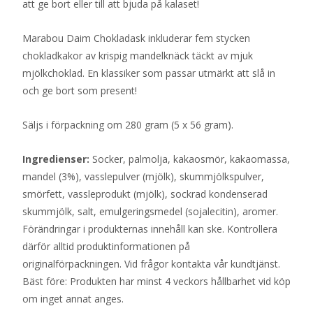
att ge bort eller till att bjuda på kalaset!
Marabou Daim Chokladask inkluderar fem stycken
chokladkakor av krispig mandelknäck täckt av mjuk
mjölkchoklad. En klassiker som passar utmärkt att slå in
och ge bort som present!
Säljs i förpackning om 280 gram (5 x 56 gram).
Ingredienser:
Socker, palmolja, kakaosmör, kakaomassa,
mandel (3%), vasslepulver (mjölk), skummjölkspulver,
smörfett, vassleprodukt (mjölk), sockrad kondenserad
skummjölk, salt, emulgeringsmedel (sojalecitin), aromer.
Förändringar i produkternas innehåll kan ske. Kontrollera
därför alltid produktinformationen på
originalförpackningen. Vid frågor kontakta vår kundtjänst.
Bäst före: Produkten har minst 4 veckors hållbarhet vid köp
om inget annat anges.