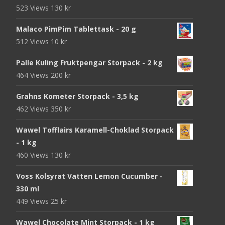
523 Views
130
kr
Malaco PimPim Tablettask - 20 g
512 Views
10
kr
Palle Kuling Fruktpengar Storpack - 2 kg
464 Views
200
kr
Grahns Kometer Storpack - 3,5 kg
462 Views
350
kr
Wawel Tofflairs Karamell-Choklad Storpack
- 1 kg
460 Views
130
kr
Voss Kolsyrat Vatten Lemon Cucumber -
330 ml
449 Views
25
kr
Wawel Chocolate Mint Storpack - 1 kg