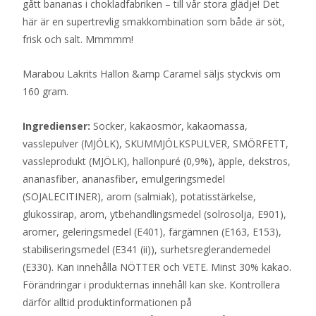
gått bananas i chokladfabriken – till vår stora glädje! Det
här är en supertrevlig smakkombination som både är söt,
frisk och salt. Mmmmm!
Marabou Lakrits Hallon &amp Caramel säljs styckvis om
160 gram.
Ingredienser:
Socker, kakaosmör, kakaomassa,
vasslepulver (MJÖLK), SKUMMJÖLKSPULVER, SMÖRFETT,
vassleprodukt (MJÖLK), hallonpuré (0,9%), äpple, dekstros,
ananasfiber, ananasfiber, emulgeringsmedel
(SOJALECITINER), arom (salmiak), potatisstärkelse,
glukossirap, arom, ytbehandlingsmedel (solrosolja, E901),
aromer, geleringsmedel (E401), färgämnen (E163, E153),
stabiliseringsmedel (E341 (ii)), surhetsreglerandemedel
(E330). Kan innehålla NÖTTER och VETE. Minst 30% kakao.
Förändringar i produkternas innehåll kan ske. Kontrollera
därför alltid produktinformationen på