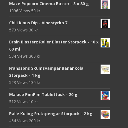
Maze Popcorn Cinema Butter - 3 x 80 g
1096 Views
50
kr
Chili Klaus Dip - Vindstyrka 7
579 Views
30
kr
Brain Blasterz Roller Blaster Storpack - 10 x
60 ml
534 Views
300
kr
Franssons Skumsvampar Banankola
Storpack - 1 kg
523 Views
130
kr
Malaco PimPim Tablettask - 20 g
512 Views
10
kr
Palle Kuling Fruktpengar Storpack - 2 kg
464 Views
200
kr