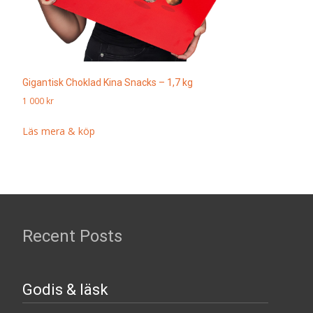
Gigantisk Choklad Kina Snacks – 1,7 kg
1 000
kr
Läs mera & köp
Recent Posts
Godis & läsk