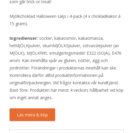
som går trick or treat!
Mjölkchoklad Halloween säljs i 4-pack (4 x chokladkakor á
15 gram).
Ingredienser:
socker, kakaosmör, kakaomassa,
helMJÖLKpulver, skumMJÖLKSpulver, sötvasslepulver (av
MJÖLK), MJÖLKfett, emulgeringsmedel: E322 (SOJA), E476
arom. Kan innehålla spår av gluten, nötter, ägg och
jordnötter. Förändringar i produkternas innehåll kan ske.
Kontrollera därför alltid produktinformationen på
originalförpackningen. Vid frågor kontakta vår kundtjänst.
Bäst före: Produkten har minst 4 veckors hållbarhet vid köp
om inget annat anges.
Läs mera & köp