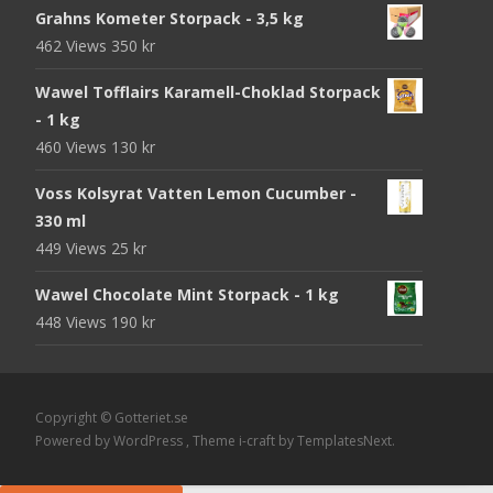
Grahns Kometer Storpack - 3,5 kg
462 Views
350
kr
Wawel Tofflairs Karamell-Choklad Storpack
- 1 kg
460 Views
130
kr
Voss Kolsyrat Vatten Lemon Cucumber -
330 ml
449 Views
25
kr
Wawel Chocolate Mint Storpack - 1 kg
448 Views
190
kr
Copyright © Gotteriet.se
Powered by WordPress
, Theme
i-craft
by TemplatesNext.