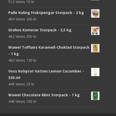
512 Views
10
kr
Palle Kuling Fruktpengar Storpack - 2 kg
464 Views
200
kr
Grahns Kometer Storpack - 3,5 kg
462 Views
350
kr
Wawel Tofflairs Karamell-Choklad Storpack
- 1 kg
460 Views
130
kr
Voss Kolsyrat Vatten Lemon Cucumber -
330 ml
449 Views
25
kr
Wawel Chocolate Mint Storpack - 1 kg
448 Views
190
kr