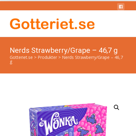
Nerds Strawberry/Grape – 46,7 g
Gotteriet.se
>
Produkter
>
Nerds Strawberry/Grape – 46,7
g