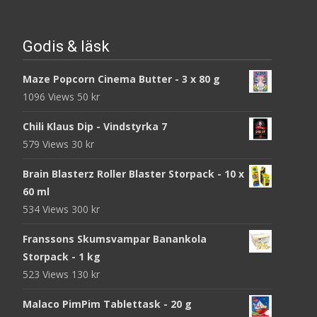
Godis & läsk
Maze Popcorn Cinema Butter - 3 x 80 g
1096 Views
50
kr
Chili Klaus Dip - Vindstyrka 7
579 Views
30
kr
Brain Blasterz Roller Blaster Storpack - 10 x
60 ml
534 Views
300
kr
Franssons Skumsvampar Banankola
Storpack - 1 kg
523 Views
130
kr
Malaco PimPim Tablettask - 20 g