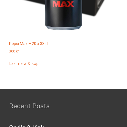
Pepsi Max – 20 x 33 cl
300
kr
Läs mera & köp
Recent Posts