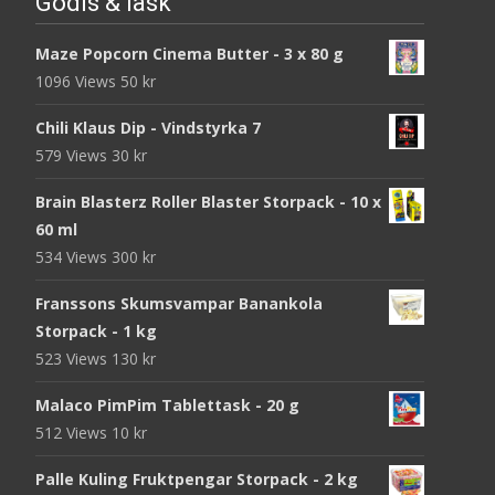
Godis & läsk
Maze Popcorn Cinema Butter - 3 x 80 g
1096 Views
50
kr
Chili Klaus Dip - Vindstyrka 7
579 Views
30
kr
Brain Blasterz Roller Blaster Storpack - 10 x
60 ml
534 Views
300
kr
Franssons Skumsvampar Banankola
Storpack - 1 kg
523 Views
130
kr
Malaco PimPim Tablettask - 20 g
512 Views
10
kr
Palle Kuling Fruktpengar Storpack - 2 kg