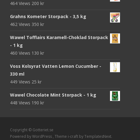
464 Views
200
kr
Grahns Kometer Storpack - 3,5 kg
462 Views
350
kr
Wawel Tofflairs Karamell-Choklad Storpack
- 1 kg
460 Views
130
kr
Voss Kolsyrat Vatten Lemon Cucumber -
330 ml
449 Views
25
kr
Wawel Chocolate Mint Storpack - 1 kg
448 Views
190
kr
Copyright © Gotteriet.se
Powered by WordPress
, Theme
i-craft
by TemplatesNext.