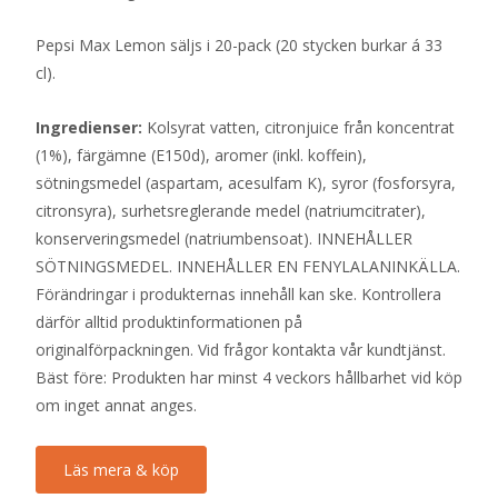
Pepsi Max Lemon säljs i 20-pack (20 stycken burkar á 33
cl).
Ingredienser:
Kolsyrat vatten, citronjuice från koncentrat
(1%), färgämne (E150d), aromer (inkl. koffein),
sötningsmedel (aspartam, acesulfam K), syror (fosforsyra,
citronsyra), surhetsreglerande medel (natriumcitrater),
konserveringsmedel (natriumbensoat). INNEHÅLLER
SÖTNINGSMEDEL. INNEHÅLLER EN FENYLALANINKÄLLA.
Förändringar i produkternas innehåll kan ske. Kontrollera
därför alltid produktinformationen på
originalförpackningen. Vid frågor kontakta vår kundtjänst.
Bäst före: Produkten har minst 4 veckors hållbarhet vid köp
om inget annat anges.
Läs mera & köp