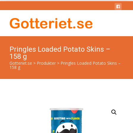
Pringles Loaded Potato Skins –
158 g
Gotteriet.se
>
Produkter
>
Pringles Loaded Potato Skins –
158 g