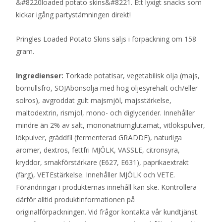
&#8220loaded potato skins&#8221. Ett lyxigt snacks som
kickar igång partystämningen direkt!
Pringles Loaded Potato Skins säljs i förpackning om 158
gram.
Ingredienser:
Torkade potatisar, vegetabilisk olja (majs,
bomullsfrö, SOJAbönsolja med hög oljesyrehalt och/eller
solros), avgroddat gult majsmjöl, majsstärkelse,
maltodextrin, rismjöl, mono- och diglycerider. Innehåller
mindre än 2% av salt, mononatriumglutamat, vitlökspulver,
lökpulver, gräddfil (fermenterad GRÄDDE), naturliga
aromer, dextros, fettfri MJÖLK, VASSLE, citronsyra,
kryddor, smakförstärkare (E627, E631), paprikaextrakt
(färg), VETEstärkelse. Innehåller MJÖLK och VETE.
Förändringar i produkternas innehåll kan ske. Kontrollera
därför alltid produktinformationen på
originalförpackningen. Vid frågor kontakta vår kundtjänst.