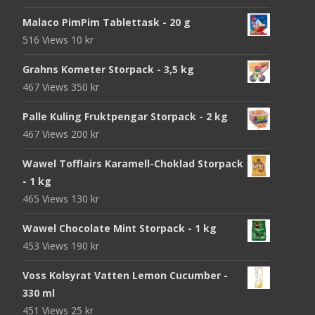
Malaco PimPim Tablettask - 20 g
516 Views
10
kr
Grahns Kometer Storpack - 3,5 kg
467 Views
350
kr
Palle Kuling Fruktpengar Storpack - 2 kg
467 Views
200
kr
Wawel Tofflairs Karamell-Choklad Storpack
- 1 kg
465 Views
130
kr
Wawel Chocolate Mint Storpack - 1 kg
453 Views
190
kr
Voss Kolsyrat Vatten Lemon Cucumber -
330 ml
451 Views
25
kr