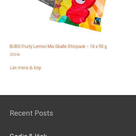
BUBS Fruity Lemon Mix Skalle Storpack – 16 x 90 g
350
kr
Läs mera & köp
Recent Posts