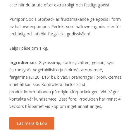
eller när du är ute efter extra roligt och festligt godis!
Pumpor Godis Storpack är fruktsmakande gelégodis i form
av halloweenpumpor. Perfekt som halloweengodis eller för
en härlig och utsökt färgklick i godisskålen!
Säljs i påse om 1 kg.
Ingredienser:
Glykossirap, socker, vatten, gelatin, syra
(citronsyra), vegetabilisk olja (solros), aromämne,
färgämne (E120, E161b), bivax. Förändringar i produkternas
innehåll kan ske. Kontrollera därför alltid
produktinformationen på originalförpackningen. Vid frågor
kontakta vår kundservice. Bäst före: Produkten har minst 4
veckors hållbarhet vid köp om inget annat anges.
Läs mera & köp