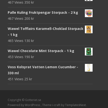
467 Views
350
kr
Palle Kuling Fruktpengar Storpack - 2 kg
467 Views
200
kr
Wawel Tofflairs Karamell-Choklad Storpack
- 1 kg
465 Views
130
kr
Wawel Chocolate Mint Storpack - 1 kg
453 Views
190
kr
Voss Kolsyrat Vatten Lemon Cucumber -
330 ml
451 Views
25
kr
Copyright © Gotteriet.se
Powered by WordPress
, Theme
i-craft
by TemplatesNext.