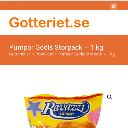
Pumpor Godis Storpack – 1 kg
Gotteriet.se
>
Produkter
>
Pumpor Godis Storpack – 1 kg