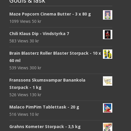
Godis & läsk
Maze Popcorn Cinema Butter - 3 x 80 g
1099 Views
50
kr
Chili Klaus Dip - Vindstyrka 7
583 Views
30
kr
Brain Blasterz Roller Blaster Storpack - 10 x
60 ml
539 Views
300
kr
Franssons Skumsvampar Banankola
Storpack - 1 kg
526 Views
130
kr
Malaco PimPim Tablettask - 20 g
516 Views
10
kr
Grahns Kometer Storpack - 3,5 kg