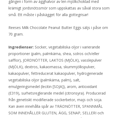
gången i form av ägghalvor av len mjölkchoklad med
krämigt jordsnötssmör som uppskattas av såväl stora som
små. Ett måste i påskägget för alla gottegrisar!
Reeses Milk Chocolate Peanut Butter Eggs säljs i påse om
70 gram.
Ingredienser:
Socker, vegetabiliska oljor i varierande
proportioner (palm, palmkärna, shea, solros och/eller
safflor), JORDNÖTTER, LAKTOS (MJÖLK), vasslepulver
(MJÖLK), dextros, kakaomassa, skummjölkspulver,
kakaopulver, fettreducerat kakaopulver, hydrogenerade
vegetabiliska oljor (palmkärna, palm), salt,
emulgeringsmedel (lecitin [SOJA]), arom, antioxidant
(E319), surhetsreglerande medel (citronsyra). Producerad
från genetiskt modifierade sockerbetor, majs och soja.
Kan även innehålla spår av TRÄDNÖTTER, SPANNMÅL
SOM INNEHÅLLER GLUTEN, ÄGG, SENAP, SELLERI och