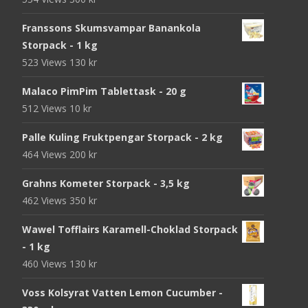
Franssons Skumsvampar Banankola
Storpack - 1 kg
523 Views
130
kr
Malaco PimPim Tablettask - 20 g
512 Views
10
kr
Palle Kuling Fruktpengar Storpack - 2 kg
464 Views
200
kr
Grahns Kometer Storpack - 3,5 kg
462 Views
350
kr
Wawel Tofflairs Karamell-Choklad Storpack
- 1 kg
460 Views
130
kr
Voss Kolsyrat Vatten Lemon Cucumber -