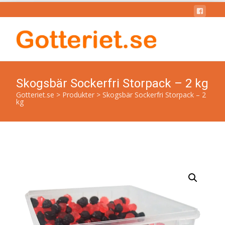
Skogsbär Sockerfri Storpack – 2 kg
Gotteriet.se
>
Produkter
>
Skogsbär Sockerfri Storpack – 2
kg