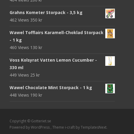
Grahns Kometer Storpack - 3,5 kg
462 Views
350
kr
Wawel Tofflairs Karamell-Choklad Storpack
- 1 kg
460 Views
130
kr
Voss Kolsyrat Vatten Lemon Cucumber -
330 ml
449 Views
25
kr
Wawel Chocolate Mint Storpack - 1 kg
448 Views
190
kr
Copyright © Gotteriet.se
Powered by WordPress
, Theme
i-craft
by TemplatesNext.