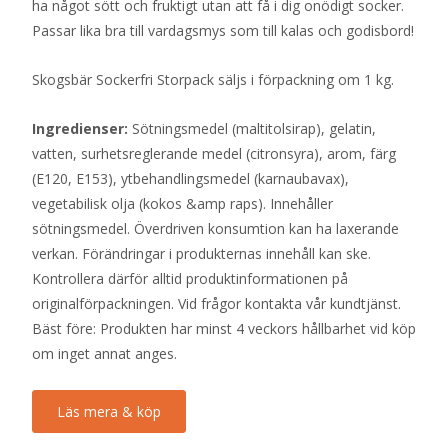
ha något sött och fruktigt utan att få i dig onödigt socker.
Passar lika bra till vardagsmys som till kalas och godisbord!
Skogsbär Sockerfri Storpack säljs i förpackning om 1 kg.
Ingredienser:
Sötningsmedel (maltitolsirap), gelatin,
vatten, surhetsreglerande medel (citronsyra), arom, färg
(E120, E153), ytbehandlingsmedel (karnaubavax),
vegetabilisk olja (kokos &amp raps). Innehåller
sötningsmedel. Överdriven konsumtion kan ha laxerande
verkan. Förändringar i produkternas innehåll kan ske.
Kontrollera därför alltid produktinformationen på
originalförpackningen. Vid frågor kontakta vår kundtjänst.
Bäst före: Produkten har minst 4 veckors hållbarhet vid köp
om inget annat anges.
Läs mera & köp