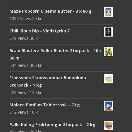
Maze Popcorn Cinema Butter - 3 x 80 g
1096 Views
50
kr
Chili Klaus Dip - Vindstyrka 7
579 Views
30
kr
Brain Blasterz Roller Blaster Storpack - 10 x
60 ml
534 Views
300
kr
Franssons Skumsvampar Banankola
Storpack - 1 kg
523 Views
130
kr
Malaco PimPim Tablettask - 20 g
512 Views
10
kr
Palle Kuling Fruktpengar Storpack - 2 kg
464 Views
200
kr