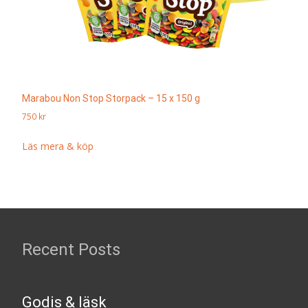
Marabou Non Stop Storpack – 15 x 150 g
750
kr
Läs mera & köp
Recent Posts
Godis & läsk