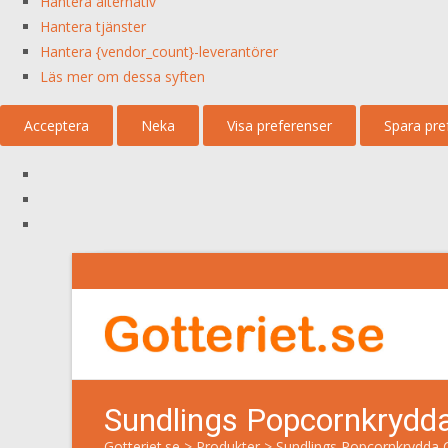
Hantera alternativ
Hantera tjänster
Hantera {vendor_count}-leverantörer
Läs mer om dessa syften
Acceptera
Neka
Visa preferenser
Spara pre
Sundlings Popcornkrydd
Gotteriet.se
>
Produkter
>
Sundlings Popcornkrydda 