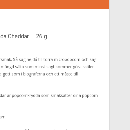
da Cheddar – 26 g
arsmak. Så säg hejdå till torra micropopcorn och säg
ätt mängd sälta som minst sagt kommer göra skålen
a gott som i biograferna och ett måste till
dar är popcornkrydda som smaksätter dina popcorn
ram.