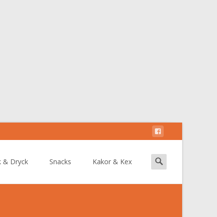
Search
k & Dryck
Snacks
Kakor & Kex
for: