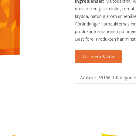
Ingredienser:
Maltodextrin, V
druvsocker, jästextrakt, tomat,
krydda, naturlig arom (innehåll
Förändringar i produkternas inne
produktinformationen på origin
Bäst före: Produkten har minst
Läs mera & köp
Artikelnr:
89136-1
Kategorie