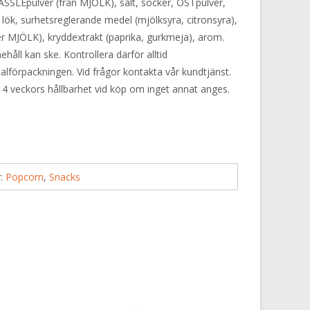
ASSLEpulver (från MJÖLK), salt, socker, OSTpulver,
 lök, surhetsreglerande medel (mjölksyra, citronsyra),
er MJÖLK), kryddextrakt (paprika, gurkmeja), arom.
håll kan ske. Kontrollera därför alltid
alförpackningen. Vid frågor kontakta vår kundtjänst.
 4 veckors hållbarhet vid köp om inget annat anges.
r:
Popcorn
,
Snacks