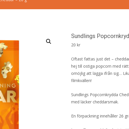
Sundlings Popcornkryd
20
kr
Oftast fattas just det – chedd
hej till ostiga popcorn med r
omöjlig att lägga ifrån sig… Lik
filmkvällen!
Sundlings Popcornkrydda Ched
med läcker cheddarsmak.
En förpackning innehåller 26 g