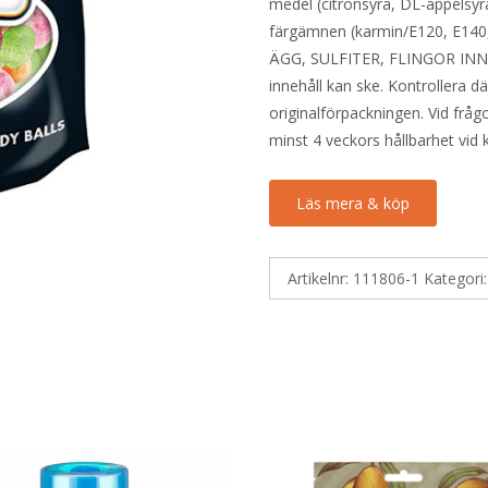
medel (citronsyra, DL-äppelsyr
färgämnen (karmin/E120, E140, 
ÄGG, SULFITER, FLINGOR INN
innehåll kan ske. Kontrollera d
originalförpackningen. Vid fråg
minst 4 veckors hållbarhet vid
Läs mera & köp
Artikelnr:
111806-1
Kategori