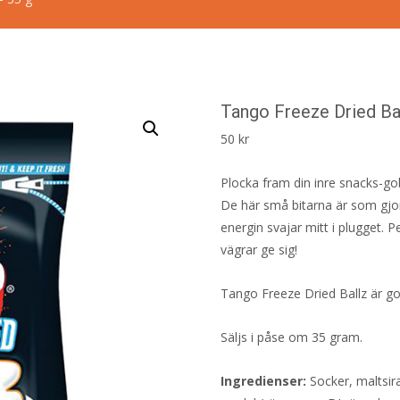
Tango Freeze Dried Ba
50
kr
Plocka fram din inre snacks-gobl
De här små bitarna är som gjord
energin svajar mitt i plugget. P
vägrar ge sig!
Tango Freeze Dried Ballz är go
Säljs i påse om 35 gram.
Ingredienser:
Socker, maltsir