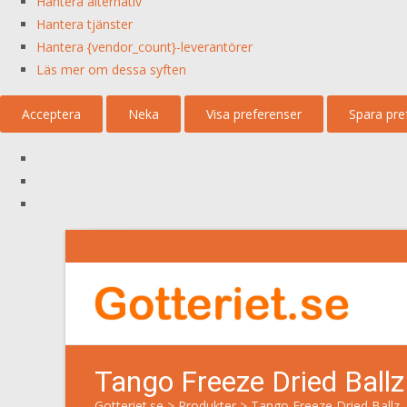
Hantera alternativ
Hantera tjänster
Hantera {vendor_count}-leverantörer
Läs mer om dessa syften
Acceptera
Neka
Visa preferenser
Spara pre
Tango Freeze Dried Ballz
Gotteriet.se
>
Produkter
>
Tango Freeze Dried Ballz 