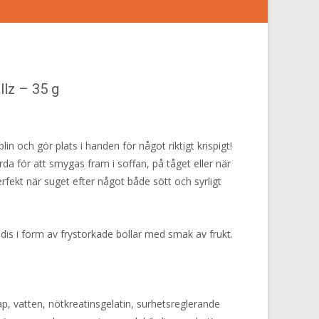
llz – 35 g
in och gör plats i handen för något riktigt krispigt!
a för att smygas fram i soffan, på tåget eller när
erfekt när suget efter något både sött och syrligt
dis i form av frystorkade bollar med smak av frukt.
ap, vatten, nötkreatinsgelatin, surhetsreglerande