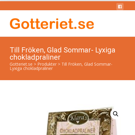
Till Fröken, Glad Sommar- Lyxiga
chokladpraliner
Gotteriet.se
>
Produkter
>
Till Fröken, Glad Sommar-
Lyxiga chokladpraliner