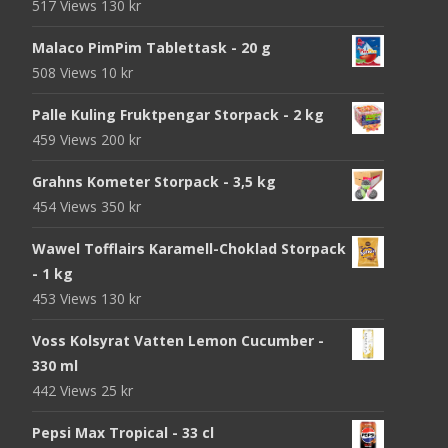
517 Views
130
kr
Malaco PimPim Tablettask - 20 g
508 Views
10
kr
Palle Kuling Fruktpengar Storpack - 2 kg
459 Views
200
kr
Grahns Kometer Storpack - 3,5 kg
454 Views
350
kr
Wawel Tofflairs Karamell-Choklad Storpack
- 1 kg
453 Views
130
kr
Voss Kolsyrat Vatten Lemon Cucumber -
330 ml
442 Views
25
kr
Pepsi Max Tropical - 33 cl