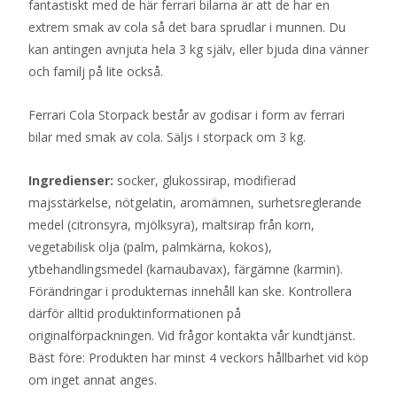
fantastiskt med de här ferrari bilarna är att de har en
extrem smak av cola så det bara sprudlar i munnen. Du
kan antingen avnjuta hela 3 kg själv, eller bjuda dina vänner
och familj på lite också.
Ferrari Cola Storpack består av godisar i form av ferrari
bilar med smak av cola. Säljs i storpack om 3 kg.
Ingredienser:
socker, glukossirap, modifierad
majsstärkelse, nötgelatin, aromämnen, surhetsreglerande
medel (citronsyra, mjölksyra), maltsirap från korn,
vegetabilisk olja (palm, palmkärna, kokos),
ytbehandlingsmedel (karnaubavax), färgämne (karmin).
Förändringar i produkternas innehåll kan ske. Kontrollera
därför alltid produktinformationen på
originalförpackningen. Vid frågor kontakta vår kundtjänst.
Bäst före: Produkten har minst 4 veckors hållbarhet vid köp
om inget annat anges.