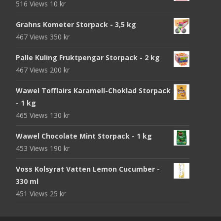
516 Views
10
kr
Grahns Kometer Storpack - 3,5 kg
467 Views
350
kr
Palle Kuling Fruktpengar Storpack - 2 kg
467 Views
200
kr
Wawel Tofflairs Karamell-Choklad Storpack
- 1 kg
465 Views
130
kr
Wawel Chocolate Mint Storpack - 1 kg
453 Views
190
kr
Voss Kolsyrat Vatten Lemon Cucumber -
330 ml
451 Views
25
kr