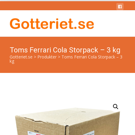
Toms Ferrari Cola Storpack – 3 kg
Gotteriet.se
>
Produkter
>
Toms Ferrari Cola Storpack – 3
kg