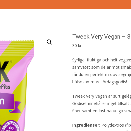
Tweek Very Vegan – 8
30
kr
Syrliga, fruktiga och helt vega
samvetet som de är mot smaklök
får du en perfekt mix av segmju
hälsosammare lördagsgodis!
Tweek Very Vegan är surt gelé
Godiset innehåller inget tillsat
fiber samt endast naturliga sm
Ingredienser:
Polydextros (fi