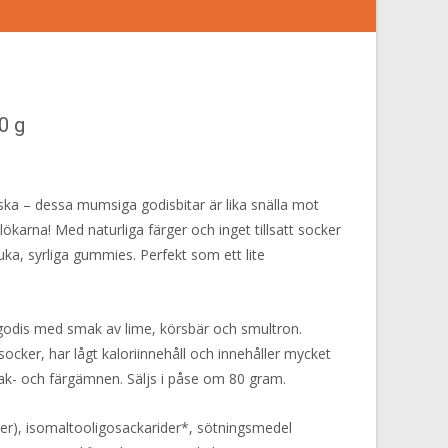
0 g
nska – dessa mumsiga godisbitar är lika snälla mot
arna! Med naturliga färger och inget tillsatt socker
ka, syrliga gummies. Perfekt som ett lite
godis med smak av lime, körsbär och smultron.
t socker, har lågt kaloriinnehåll och innehåller mycket
ak- och färgämnen. Säljs i påse om 80 gram.
ber), isomaltooligosackarider*, sötningsmedel