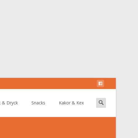
Search
k & Dryck
Snacks
Kakor & Kex
for: