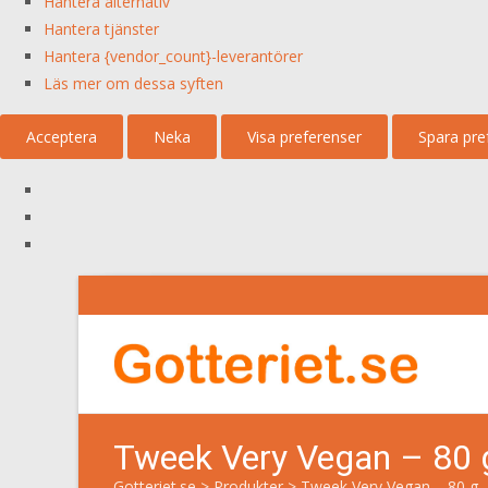
Hantera alternativ
Hantera tjänster
Hantera {vendor_count}-leverantörer
Läs mer om dessa syften
Acceptera
Neka
Visa preferenser
Spara pre
Tweek Very Vegan – 80 
Gotteriet.se
>
Produkter
>
Tweek Very Vegan – 80 g