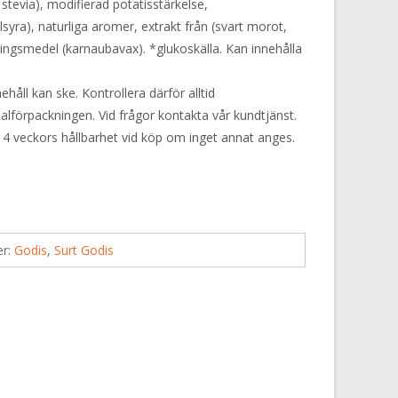
n stevia), modifierad potatisstärkelse,
yra), naturliga aromer, extrakt från (svart morot,
lingsmedel (karnaubavax). *glukoskälla. Kan innehålla
håll kan ske. Kontrollera därför alltid
alförpackningen. Vid frågor kontakta vår kundtjänst.
 4 veckors hållbarhet vid köp om inget annat anges.
er:
Godis
,
Surt Godis