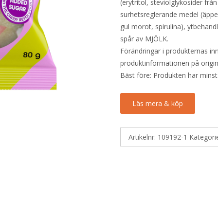
(erytritol, steviolglykosider frå
surhetsreglerande medel (äppels
gul morot, spirulina), ytbehand
spår av MJÖLK.
Förändringar i produkternas inne
produktinformationen på origin
Bäst före: Produkten har minst
Läs mera & köp
Artikelnr:
109192-1
Kategori