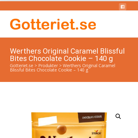
Werthers Original Caramel Blissful
Bites Chocolate Cookie – 140 g
Gotteriet.se
>
Produkter
>
Werthers Original Caramel
Blissful Bites Chocolate Cookie – 140 g