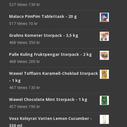
527 Views
130
kr
Malaco PimPim Tablettask - 20 g
517 Views
10
kr
Grahns Kometer Storpack - 3,5 kg
468 Views
350
kr
Palle Kuling Fruktpengar Storpack - 2 kg
468 Views
200
kr
Wawel Tofflairs Karamell-Choklad Storpack
- 1 kg
467 Views
130
kr
Wawel Chocolate Mint Storpack - 1 kg
457 Views
190
kr
Voss Kolsyrat Vatten Lemon Cucumber -
330 ml