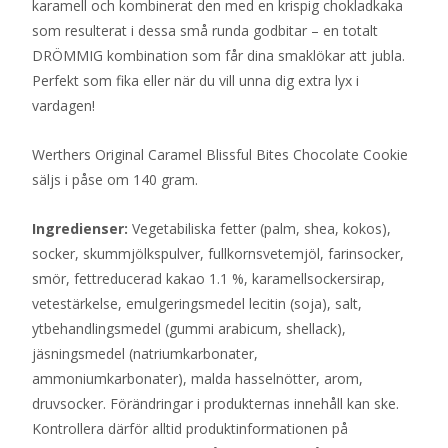
karamell och kombinerat den med en krispig chokladkaka
som resulterat i dessa små runda godbitar – en totalt
DRÖMMIG kombination som får dina smaklökar att jubla.
Perfekt som fika eller när du vill unna dig extra lyx i
vardagen!
Werthers Original Caramel Blissful Bites Chocolate Cookie
säljs i påse om 140 gram.
Ingredienser:
Vegetabiliska fetter (palm, shea, kokos),
socker, skummjölkspulver, fullkornsvetemjöl, farinsocker,
smör, fettreducerad kakao 1.1 %, karamellsockersirap,
vetestärkelse, emulgeringsmedel lecitin (soja), salt,
ytbehandlingsmedel (gummi arabicum, shellack),
jäsningsmedel (natriumkarbonater,
ammoniumkarbonater), malda hasselnötter, arom,
druvsocker. Förändringar i produkternas innehåll kan ske.
Kontrollera därför alltid produktinformationen på