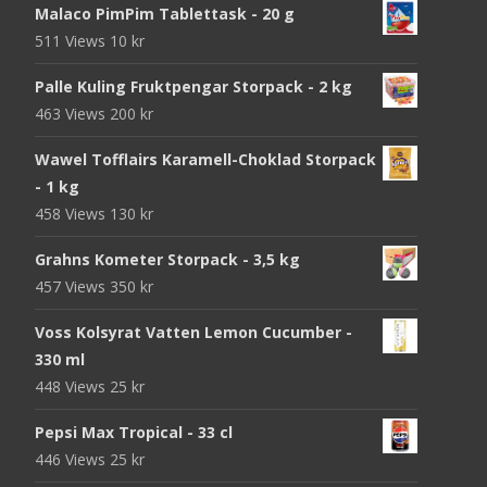
Malaco PimPim Tablettask - 20 g
511 Views
10
kr
Palle Kuling Fruktpengar Storpack - 2 kg
463 Views
200
kr
Wawel Tofflairs Karamell-Choklad Storpack
- 1 kg
458 Views
130
kr
Grahns Kometer Storpack - 3,5 kg
457 Views
350
kr
Voss Kolsyrat Vatten Lemon Cucumber -
330 ml
448 Views
25
kr
Pepsi Max Tropical - 33 cl
446 Views
25
kr