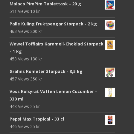
Malaco PimPim Tablettask - 20 g
511 Views
10
kr
Palle Kuling Fruktpengar Storpack - 2 kg
463 Views
200
kr
Wawel Tofflairs Karamell-Choklad Storpack
- 1 kg
458 Views
130
kr
Grahns Kometer Storpack - 3,5 kg
457 Views
350
kr
Voss Kolsyrat Vatten Lemon Cucumber -
330 ml
448 Views
25
kr
Pepsi Max Tropical - 33 cl
446 Views
25
kr