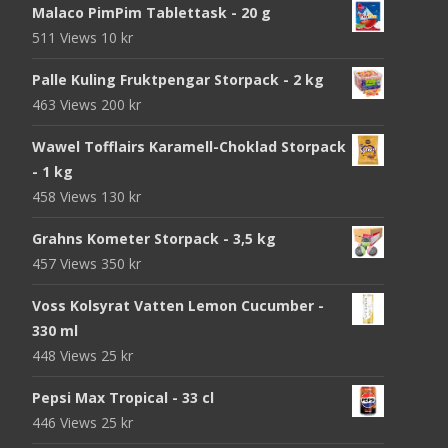
Malaco PimPim Tablettask - 20 g
511 Views
10
kr
Palle Kuling Fruktpengar Storpack - 2 kg
463 Views
200
kr
Wawel Tofflairs Karamell-Choklad Storpack
- 1 kg
458 Views
130
kr
Grahns Kometer Storpack - 3,5 kg
457 Views
350
kr
Voss Kolsyrat Vatten Lemon Cucumber -
330 ml
448 Views
25
kr
Pepsi Max Tropical - 33 cl
446 Views
25
kr