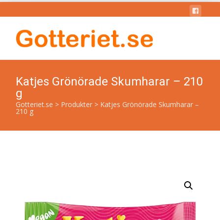
Katjes Grönörade Skumharar – 210
g
Gotteriet.se
>
Produkter
>
Katjes Grönörade Skumharar –
210 g