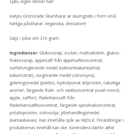
själv, ingen dömer här!
Katjes Grönörade Skumharar är skumgodis i form små
härliga påskharar. Veganska, dessutom!
Säljs i påse om 210 gram.
Ingredienser:
Glukossirap, socker, maltodextrin, glukos-
fruktossirap, äppelsaft från äppelsaftkoncentrat,
surhetsreglerande medel (natriumkaliumtartrat,
kaliumcitrat), surgörande medel (citronsyra),
geleringsmedel (pektin), hydrolyserat ärtprotein, naturliga
aromer, färgande frukt- och växtkoncentrat (svart morot,
äpple, safflor), fläderbärssaft från
fläderbärssaftkoncentrat, färgande spirulinakoncentrat,
potatisprotein, solrosolja, ytbehandlingsmedel
(karnaubavax). Kan innehålla spår av MJÖLK. Förändringar i
produkternas innehåll kan ske. Kontrollera därför alltid