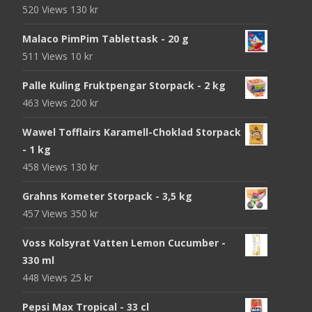
520 Views
130
kr
Malaco PimPim Tablettask - 20 g
511 Views
10
kr
Palle Kuling Fruktpengar Storpack - 2 kg
463 Views
200
kr
Wawel Tofflairs Karamell-Choklad Storpack
- 1 kg
458 Views
130
kr
Grahns Kometer Storpack - 3,5 kg
457 Views
350
kr
Voss Kolsyrat Vatten Lemon Cucumber -
330 ml
448 Views
25
kr
Pepsi Max Tropical - 33 cl