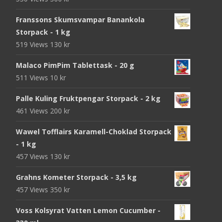
Franssons Skumsvampar Banankola
Storpack - 1 kg
519 Views
130
kr
Malaco PimPim Tablettask - 20 g
511 Views
10
kr
Palle Kuling Fruktpengar Storpack - 2 kg
461 Views
200
kr
Wawel Tofflairs Karamell-Choklad Storpack
- 1 kg
457 Views
130
kr
Grahns Kometer Storpack - 3,5 kg
457 Views
350
kr
Voss Kolsyrat Vatten Lemon Cucumber -