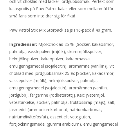
och vit choklad med läcker jordgubbssmak. Perfekt som
kalasgodis på Paw Patrol-kalas eller som mellanmål för
små fans som inte drar sig för fika!
Paw Patrol Stix Mix Storpack säljs i 16-pack á 40 gram.
Ingredienser:
Mjölkchoklad 25 %: [Socker, kakaosmör,
palmolja, vasslepulver (mjölk), skummjölkspulver,
helmjölkspulver, kakaopulver, kakaomassa,
emulgeringsmedel (sojalecitin), aromämne (vanillin)]. Vit
choklad med jordgubbssmak 25 %: [Socker, kakaosmör,
vasslepulver (mjölk), helmjölkspulver, palmolja,
emulgeringsmedel (sojalecitin), aromämnen (vanillin,
jordgubb), färgämne (rödbetsrött)]. Kex: [Vetemjöl,
vetestärkelse, socker, palmolja, fruktossirap (majs), salt,
jäsmedel (ammoniumkarbonat, natriumkarbonat,
natriumdivätefosfat), essentiellt vetegluten,
förtjockningsmedel (gummi arabicum), emulgeringsmedel