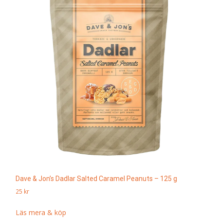
Dave & Jon’s Dadlar Salted Caramel Peanuts – 125 g
25
kr
Läs mera & köp