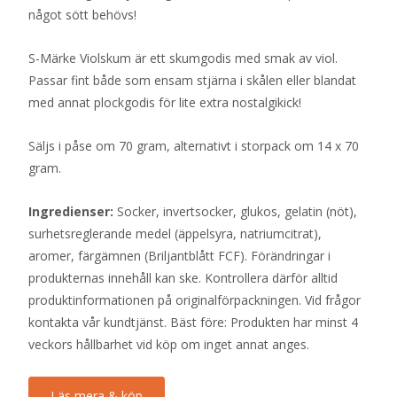
något sött behövs!
S-Märke Violskum är ett skumgodis med smak av viol.
Passar fint både som ensam stjärna i skålen eller blandat
med annat plockgodis för lite extra nostalgikick!
Säljs i påse om 70 gram, alternativt i storpack om 14 x 70
gram.
Ingredienser:
Socker, invertsocker, glukos, gelatin (nöt),
surhetsreglerande medel (äppelsyra, natriumcitrat),
aromer, färgämnen (Briljantblått FCF). Förändringar i
produkternas innehåll kan ske. Kontrollera därför alltid
produktinformationen på originalförpackningen. Vid frågor
kontakta vår kundtjänst. Bäst före: Produkten har minst 4
veckors hållbarhet vid köp om inget annat anges.
Läs mera & köp