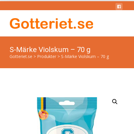
S-Märke Violskum – 70 g
Gotteriet.se
>
Produkter
>
S-Märke Violskum – 70 g