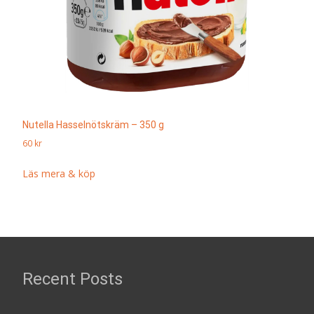
Nutella Hasselnötskräm – 350 g
60
kr
Läs mera & köp
Recent Posts