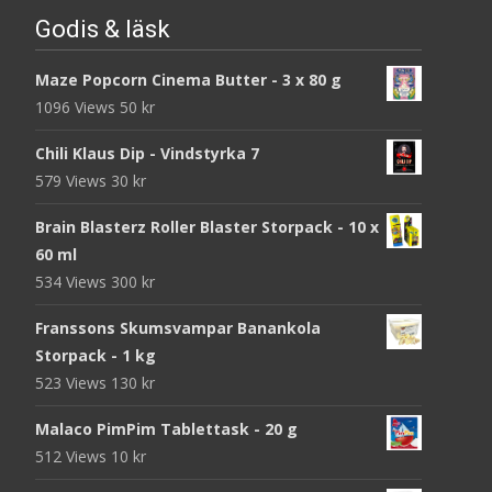
Godis & läsk
Maze Popcorn Cinema Butter - 3 x 80 g
1096 Views
50
kr
Chili Klaus Dip - Vindstyrka 7
579 Views
30
kr
Brain Blasterz Roller Blaster Storpack - 10 x
60 ml
534 Views
300
kr
Franssons Skumsvampar Banankola
Storpack - 1 kg
523 Views
130
kr
Malaco PimPim Tablettask - 20 g
512 Views
10
kr