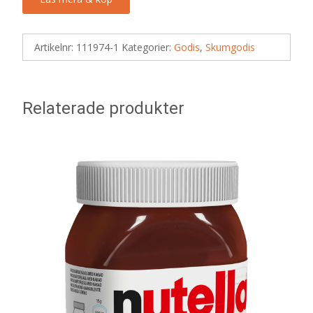
Artikelnr:
111974-1
Kategorier:
Godis
,
Skumgodis
Relaterade produkter