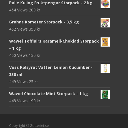
Palle Kuling Fruktpengar Storpack - 2 kg
464 Views
200
kr
Grahns Kometer Storpack - 3,5 kg
462 Views
350
kr
Wawel Tofflairs Karamell-Choklad Storpack
- 1 kg
460 Views
130
kr
Voss Kolsyrat Vatten Lemon Cucumber -
330 ml
449 Views
25
kr
Wawel Chocolate Mint Storpack - 1 kg
448 Views
190
kr
Copyright © Gotteriet.se