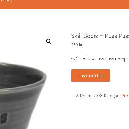
Skål Godis – Puss Pu
259
kr
Skål Godis – Puss Puss Compa
Läs mera här
Artikelnr:
9078
Kategori:
Pre