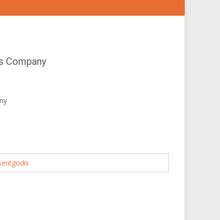
ss Company
ny
sentgodis