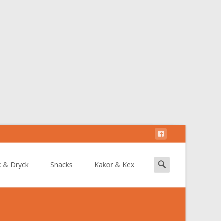
Search
k & Dryck
Snacks
Kakor & Kex
for: