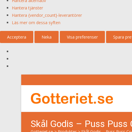
Hantera alternativ
Hantera tjänster
Hantera {vendor_count}-leverantörer
Läs mer om dessa syften
Acceptera
Neka
Visa preferenser
Spara pre
Skål Godis – Puss Puss
Gotteriet.se
>
Produkter
>
Skål Godis – Puss Puss C